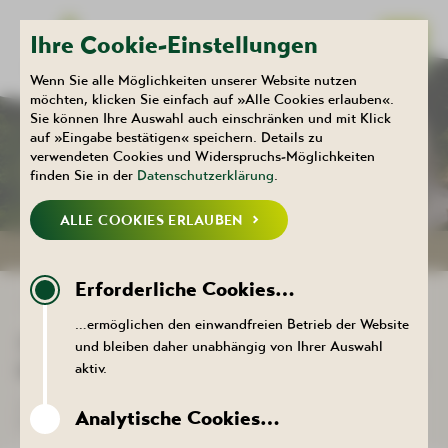
Ihre Cookie-Einstellungen
Wenn Sie alle Möglichkeiten unserer Website nutzen
möchten, klicken Sie einfach auf »Alle Cookies erlauben«.
Sie können Ihre Auswahl auch einschränken und mit Klick
Kulturhaus
Aktuelles
auf »Eingabe bestätigen« speichern. Details zu
KALENDER
verwendeten Cookies und Widerspruchs-Möglichkeiten
finden Sie in der
Datenschutzerklärung
.
ALLE COOKIES ERLAUBEN
NEUIGKEITEN
KALENDER
Erforderliche Cookies…
ZURÜCK ZUR LISTE
…ermöglichen den einwandfreien Betrieb der Website
31. EDELSTEIN- UND
und bleiben daher unabhängig von Ihrer Auswahl
MINERALIENBÖRSE IN BAD SCHLEMA
aktiv.
04. Oktober 2026 , 10:00 bis 16:00 Uhr - Kulturhaus Aktivist,
Analytische Cookies…
Bergstraße 22, 08280 Aue-Bad Schlema