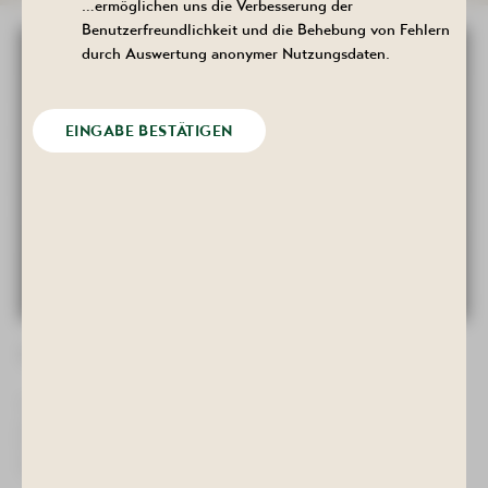
…ermöglichen uns die Verbesserung der
Benutzerfreundlichkeit und die Behebung von Fehlern
durch Auswertung anonymer Nutzungsdaten.
EINGABE BESTÄTIGEN
31. Edelstein- und Mineralienbörse Bad Schlema
Treffpunkt für Mineraliensammler, Händler und Interessierte ist
am Sonntag, dem 4. Oktober das Kulturhaus "Aktivist" in Bad
Schlema. Hier findet von 10.00-16.00 Uhr unsere traditionelle
Veranstaltung statt.