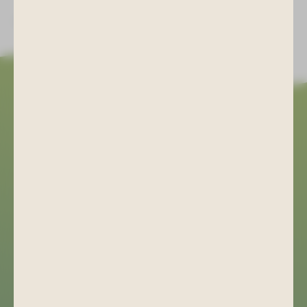
ZURÜCK ZUR LISTE
»Großes Lob dafür. Die Gaststätte im Objekt ist
auf jeden Fall ein Besuch wert!«
Bewertung auf Goolge
Kulturhaus Aktivist
+49 (0) 3771 29 02 21
kulturhaus-aktivist@bad-schlema.de
Bergstraße 22
08280 Aue-Bad Schlema