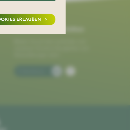
OOKIES ERLAUBEN
Immer informiert bleiben
Bleiben Sie auf dem Laufenden und
verpassen Sie keine Neuigkeiten und
Veranstaltungen mehr!