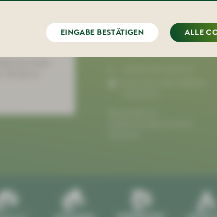
EINGABE BESTÄTIGEN
ALLE C
Kulturhaus Aktivist
edienung. Immer
+49 (0) 3771 29 02 21
t. Würde ich
kulturhaus-aktivist@bad-
schlema.de
Bergstraße 22
08280 Aue-Bad Schlema
ANFAHRT