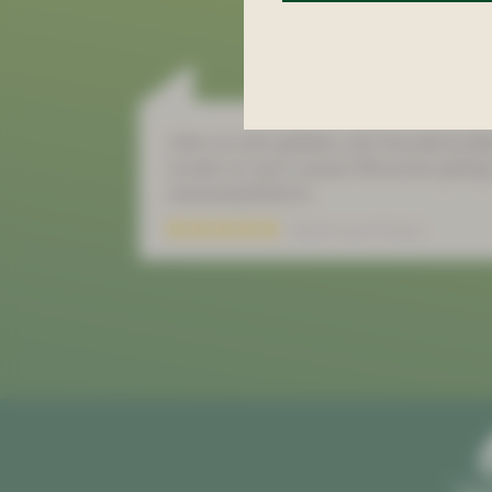
»Hat uns sehr gefallen, sehr freundliche B
wurden wir nach unseren Wünschen gefrag
weiterempfehlen!!«
Bewertung auf Goolge