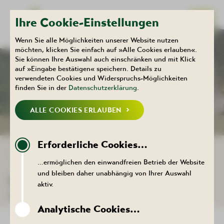
Ihre Cookie-Einstellungen
Wenn Sie alle Möglichkeiten unserer Website nutzen
möchten, klicken Sie einfach auf »Alle Cookies erlauben«.
Sie können Ihre Auswahl auch einschränken und mit Klick
Kulturhaus
Aktuelles
auf »Eingabe bestätigen« speichern. Details zu
KALENDER
verwendeten Cookies und Widerspruchs-Möglichkeiten
finden Sie in der
Datenschutzerklärung
.
ALLE COOKIES ERLAUBEN
NEUIGKEITEN
KALENDER
Erforderliche Cookies…
ZURÜCK ZUR LISTE
…ermöglichen den einwandfreien Betrieb der Website
und bleiben daher unabhängig von Ihrer Auswahl
DER TERMIN KONNTE NICHT
aktiv.
AUFGERUFEN WERDEN.
Analytische Cookies…
ZURÜCK ZUR LISTE