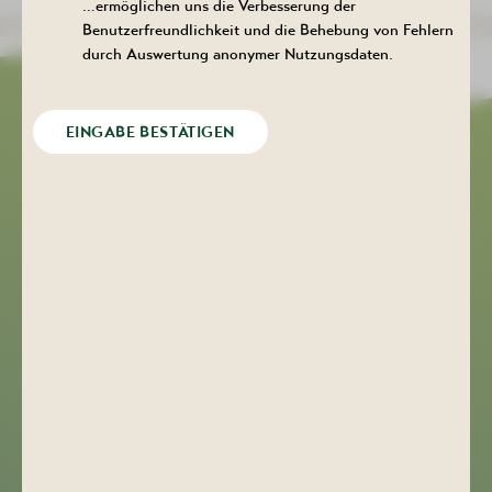
…ermöglichen uns die Verbesserung der
Benutzerfreundlichkeit und die Behebung von Fehlern
durch Auswertung anonymer Nutzungsdaten.
EINGABE BESTÄTIGEN
»Hat uns sehr gefallen, sehr freundliche
Bedienung. Immer wurden wir nach unseren
Wünschen gefragt. Würde ich
weiterempfehlen!!«
Bewertung auf Goolge
Kulturhaus Aktivist
+49 (0) 3771 29 02 21
kulturhaus-aktivist@bad-schlema.de
Bergstraße 22
08280 Aue-Bad Schlema