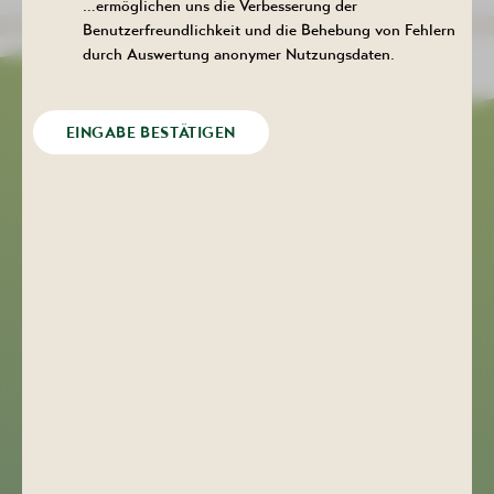
…ermöglichen uns die Verbesserung der
Benutzerfreundlichkeit und die Behebung von Fehlern
durch Auswertung anonymer Nutzungsdaten.
EINGABE BESTÄTIGEN
»Hat uns sehr gefallen, sehr freundliche
Bedienung. Immer wurden wir nach unseren
Wünschen gefragt. Würde ich
weiterempfehlen!!«
Bewertung auf Goolge
Kulturhaus Aktivist
+49 (0) 3771 29 02 21
kulturhaus-aktivist@bad-schlema.de
Bergstraße 22
08280 Aue-Bad Schlema