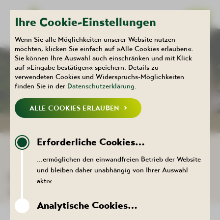
Ihre Cookie-Einstellungen
Wenn Sie alle Möglichkeiten unserer Website nutzen
möchten, klicken Sie einfach auf »Alle Cookies erlauben«.
Sie können Ihre Auswahl auch einschränken und mit Klick
Kulturhaus
Aktuelles
auf »Eingabe bestätigen« speichern. Details zu
KALENDER
verwendeten Cookies und Widerspruchs-Möglichkeiten
finden Sie in der
Datenschutzerklärung
.
ALLE COOKIES ERLAUBEN
NEUIGKEITEN
KALENDER
Erforderliche Cookies…
ZURÜCK ZUR LISTE
…ermöglichen den einwandfreien Betrieb der Website
und bleiben daher unabhängig von Ihrer Auswahl
DER TERMIN KONNTE NICHT
aktiv.
AUFGERUFEN WERDEN.
Analytische Cookies…
ZURÜCK ZUR LISTE