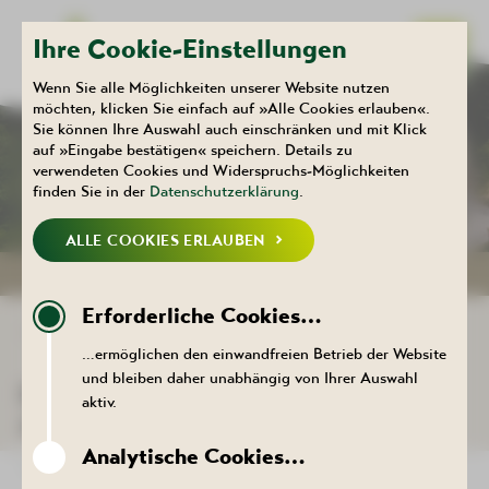
Ihre Cookie-Einstellungen
Wenn Sie alle Möglichkeiten unserer Website nutzen
möchten, klicken Sie einfach auf »Alle Cookies erlauben«.
Sie können Ihre Auswahl auch einschränken und mit Klick
Kulturhaus
Aktuelles
auf »Eingabe bestätigen« speichern. Details zu
KALENDER
verwendeten Cookies und Widerspruchs-Möglichkeiten
finden Sie in der
Datenschutzerklärung
.
ALLE COOKIES ERLAUBEN
NEUIGKEITEN
KALENDER
Erforderliche Cookies…
ZURÜCK ZUR LISTE
…ermöglichen den einwandfreien Betrieb der Website
und bleiben daher unabhängig von Ihrer Auswahl
DER TERMIN KONNTE NICHT
aktiv.
AUFGERUFEN WERDEN.
Analytische Cookies…
ZURÜCK ZUR LISTE