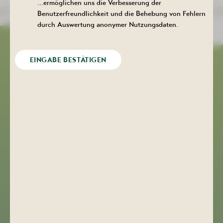
…ermöglichen uns die Verbesserung der
Benutzerfreundlichkeit und die Behebung von Fehlern
durch Auswertung anonymer Nutzungsdaten.
EINGABE BESTÄTIGEN
»Hat uns sehr gefallen, sehr freundliche
Bedienung. Immer wurden wir nach unseren
Wünschen gefragt. Würde ich
weiterempfehlen!!«
Bewertung auf Goolge
Kulturhaus Aktivist
+49 (0) 3771 29 02 21
kulturhaus-aktivist@bad-schlema.de
Bergstraße 22
08280 Aue-Bad Schlema