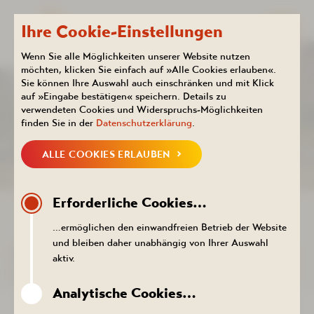
Ihre Cookie-Einstellungen
Wenn Sie alle Möglichkeiten unserer Website nutzen
möchten, klicken Sie einfach auf »Alle Cookies erlauben«.
Sie können Ihre Auswahl auch einschränken und mit Klick
Kurhotel
Aktuelles
auf »Eingabe bestätigen« speichern. Details zu
KALENDER
verwendeten Cookies und Widerspruchs-Möglichkeiten
finden Sie in der
Datenschutzerklärung
.
ALLE COOKIES ERLAUBEN
NEUIGKEITEN
KALENDER
PROSPEKTE DOWNLOADEN
PR
Erforderliche Cookies…
ZURÜCK ZUR LISTE
…ermöglichen den einwandfreien Betrieb der Website
und bleiben daher unabhängig von Ihrer Auswahl
DER TERMIN KONNTE NICHT
aktiv.
AUFGERUFEN WERDEN.
Analytische Cookies…
ZURÜCK ZUR LISTE