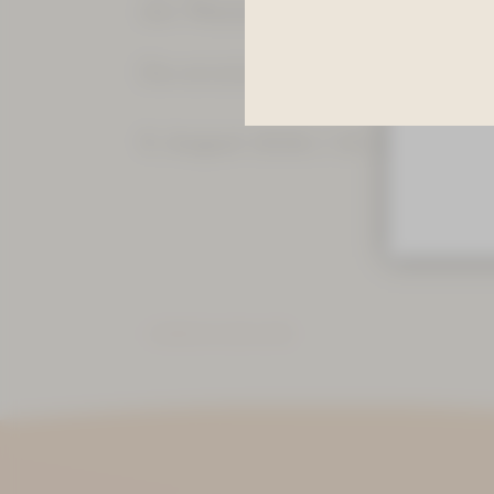
Buchunge
den
Wasserfontänen
verzaubern.
Die einstündige Brunnenmusik kö
9. August 2026 / 23. August 2
ZURÜCK ZUR LISTE