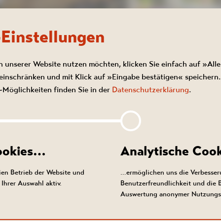
-Einstellungen
n unserer Website nutzen möchten, klicken Sie einfach auf »Alle
inschränken und mit Klick auf »Eingabe bestätigen« speichern.
AKTIONSZEITRAUM 01.06.-30.08.2026
Möglichkeiten finden Sie in der
Datenschutzerklärung
.
MERANGEBOT - 10 % RABATT
ÜBERNACHTUNGEN
ommer genießen im schönen Erzgebirge und den Geldbeutel sc
ert-Musikbrunnens
Cookies…
Analytische Coo
geht's: Buchen Sie einen Aufenthalt im Zeitraum vom 1. Juni bis
en Betrieb der Website und
…ermöglichen uns die Verbesser
Ihrer Auswahl aktiv.
Benutzerfreundlichkeit und die
26. Nennen Sie bei Buchung das Codewort "SOMMER" und scho
Auswertung anonymer Nutzungs
ns 10 % Rabatt* auf die reine Übernachtung. Gilt bei einem Aufe
mind. 2 bis max. 5 Nächten.
ischen
Zusammenspiel
von
bekannten
klassis