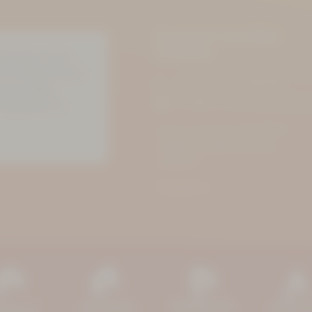
Kurhotel Aue-Bad
Schlema
 Menschen. Auch
h im Hotel und im
+49 (0) 3771 21 50 00
s ein tolles
info@kurhotel-bad-schlema
 Sauberkeit im
Markus-Semmler-Straße 73
08280 Aue-Bad Schlema
ANFAHRT
PROSPEKTE