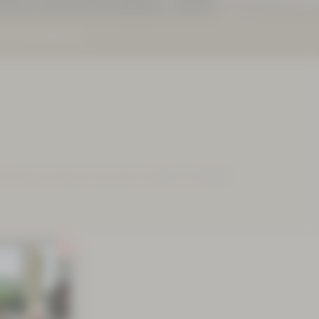
TE ANFORDERN
ad Schlema, Markus-Semmler-Straße 73, 08280