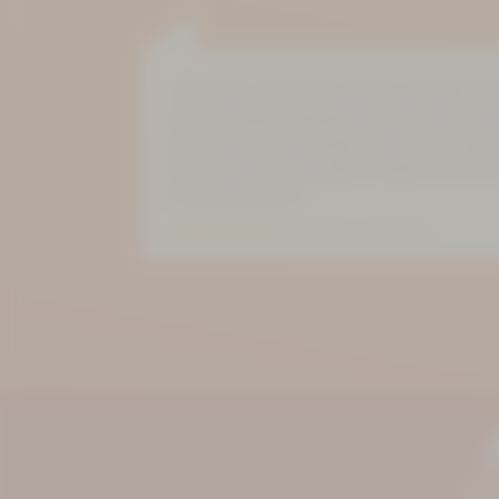
»Super für eine kleine Auszeit, bei lieben
wenn das Bad umgebaut wird, kann man sic
Actinon herrlich entspannen. Im Hotel gibt e
Frühstück und mit großer Sorgfalt wird für
Zimmer gesorgt!«
Bewertung auf Goolge