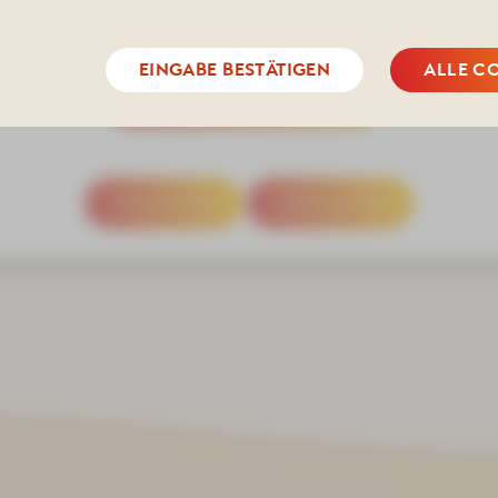
n unter Tel. 03771 21 50 00 oder per Mail info@kurhotel-bad-s
EINGABE BESTÄTIGEN
ALLE C
nnen Sie immer ab 15 Uhr zu folgenden Termi
MEHR INFORMATIONEN
026 / 6. September 2026
SCHLIESSEN
NEWSLETTER