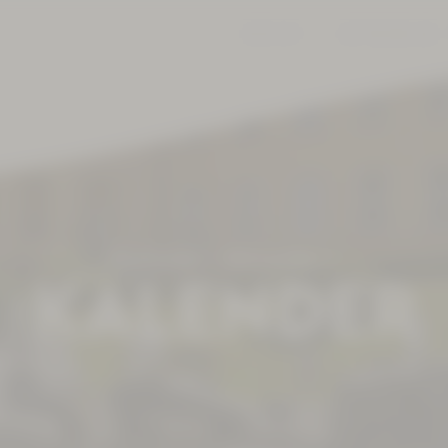
JOBS
KONTAKT
360° RUNDGANG
Kurhotel
Aktuelles
KALENDER