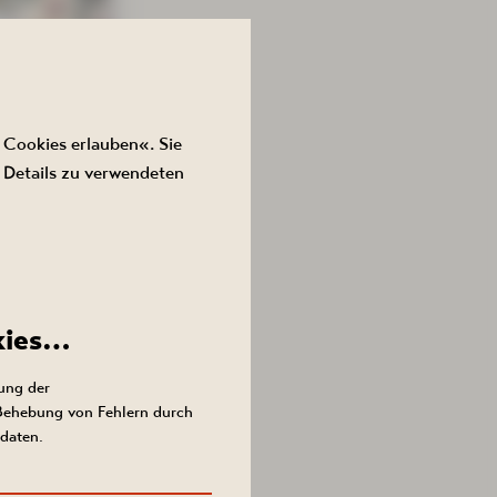
 Cookies erlauben«. Sie
 Details zu verwendeten
 AUF
honen.
kies…
 zum 30.
ung der
 Behebung von Fehlern durch
n erhalten
daten.
nthalt von
chen Melodien
und