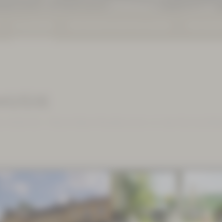
KALENDER
PROSPEKTE DOWNLOADEN
PROSPEK
MUSIK
bis 16:00 Uhr - Martin-Ebert-Musikbrunnen vor dem Kurhotel B