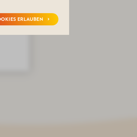
chlema.de
OOKIES ERLAUBEN
nen genießen: