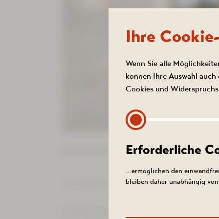
Ihre Cookie
Wenn Sie alle Möglichkeite
können Ihre Auswahl auch e
Cookies und Widerspruchs-
SOM
Den S
Konzert des Martin-Eb
Erforderliche 
Und so 
…ermöglichen den einwandfrei
vor dem Kurhotel Bad Schlema
bleiben daher unabhängig von 
August 20
Sie von u
Lassen Sie sich von dem harmon