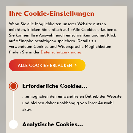
Ihre Cookie-Einstellungen
Wenn Sie alle Möglichkeiten unserer Website nutzen
möchten, klicken Sie einfach auf »Alle Cookies erlauben«.
Sie können Ihre Auswahl auch einschränken und mit Klick
Kurhotel
Aktuelles
auf »Eingabe bestätigen« speichern. Details zu
KALENDER
verwendeten Cookies und Widerspruchs-Möglichkeiten
finden Sie in der
Datenschutzerklärung
.
ALLE COOKIES ERLAUBEN
NEUIGKEITEN
KALENDER
PROSPEKTE DOWNLOADEN
PR
Erforderliche Cookies…
ZURÜCK ZUR LISTE
…ermöglichen den einwandfreien Betrieb der Website
und bleiben daher unabhängig von Ihrer Auswahl
DER TERMIN KONNTE NICHT
aktiv.
AUFGERUFEN WERDEN.
Analytische Cookies…
ZURÜCK ZUR LISTE