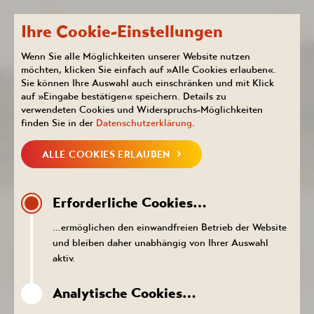
Ihre Cookie-Einstellungen
Wenn Sie alle Möglichkeiten unserer Website nutzen
möchten, klicken Sie einfach auf »Alle Cookies erlauben«.
Sie können Ihre Auswahl auch einschränken und mit Klick
Kurhotel
Aktuelles
auf »Eingabe bestätigen« speichern. Details zu
KALENDER
verwendeten Cookies und Widerspruchs-Möglichkeiten
finden Sie in der
Datenschutzerklärung
.
ALLE COOKIES ERLAUBEN
NEUIGKEITEN
KALENDER
PROSPEKTE DOWNLOADEN
PR
Erforderliche Cookies…
ZURÜCK ZUR LISTE
…ermöglichen den einwandfreien Betrieb der Website
und bleiben daher unabhängig von Ihrer Auswahl
DER TERMIN KONNTE NICHT
aktiv.
AUFGERUFEN WERDEN.
Analytische Cookies…
ZURÜCK ZUR LISTE