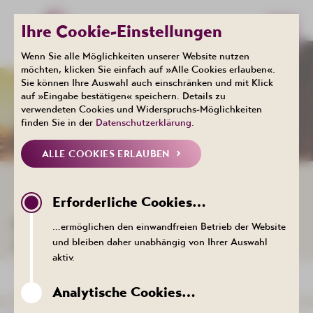
Ihre Cookie-Einstellungen
Wenn Sie alle Möglichkeiten unserer Website nutzen
möchten, klicken Sie einfach auf »Alle Cookies erlauben«.
Sie können Ihre Auswahl auch einschränken und mit Klick
Events
auf »Eingabe bestätigen« speichern. Details zu
KALENDER
verwendeten Cookies und Widerspruchs-Möglichkeiten
finden Sie in der
Datenschutzerklärung
.
ALLE COOKIES ERLAUBEN
ZURÜCK ZUR LISTE
Erforderliche Cookies…
DER TERMIN KONNTE NICHT
…ermöglichen den einwandfreien Betrieb der Website
AUFGERUFEN WERDEN.
und bleiben daher unabhängig von Ihrer Auswahl
aktiv.
ZURÜCK ZUR LISTE
Analytische Cookies…