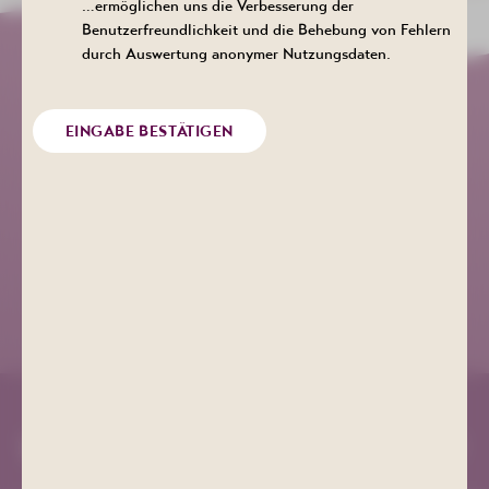
…ermöglichen uns die Verbesserung der
Benutzerfreundlichkeit und die Behebung von Fehlern
durch Auswertung anonymer Nutzungsdaten.
Kurgesellschaft Schlema
EINGABE BESTÄTIGEN
+49 (0) 3771 21 55 00
info@bad-schlema.de
Richard-Friedrich-Straße 7
08280 Aue-Bad Schlema
ANFAHRT