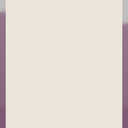
Kurgesellschaft Schlema
+49 (0) 3771 21 55 00
info@bad-schlema.de
Richard-Friedrich-Straße 7
08280 Aue-Bad Schlema
ANFAHRT