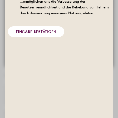
…ermöglichen uns die Verbesserung der
Benutzerfreundlichkeit und die Behebung von Fehlern
durch Auswertung anonymer Nutzungsdaten.
EINGABE BESTÄTIGEN
31. Edelstein- und Mineralienbörse Bad Schlema
Treffpunkt für Mineraliensammler, Händler und Interessierte ist
am Sonntag, dem 4. Oktober das Kulturhaus "Aktivist" in Bad
Schlema. Hier findet von 10.00-16.00 Uhr unsere traditionelle
Veranstaltung statt.
Etwa 35 ausgewählte Sammler und Händler aus Sachsen,
Thüringen, Baden-Württemberg, Bayern, Brandenburg und