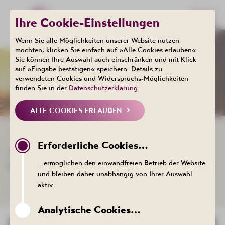
Ihre Cookie-Einstellungen
Wenn Sie alle Möglichkeiten unserer Website nutzen
möchten, klicken Sie einfach auf »Alle Cookies erlauben«.
Sie können Ihre Auswahl auch einschränken und mit Klick
Events
auf »Eingabe bestätigen« speichern. Details zu
KALENDER
verwendeten Cookies und Widerspruchs-Möglichkeiten
finden Sie in der
Datenschutzerklärung
.
ALLE COOKIES ERLAUBEN
ZURÜCK ZUR LISTE
Erforderliche Cookies…
31. EDELSTEIN- UND
…ermöglichen den einwandfreien Betrieb der Website
MINERALIENBÖRSE IN BAD SCHLEMA
und bleiben daher unabhängig von Ihrer Auswahl
04. Oktober 2026 , 10:00 bis 16:00 Uhr - Kulturhaus Aktivist,
aktiv.
Bergstraße 22, 08280 Aue-Bad Schlema
Analytische Cookies…