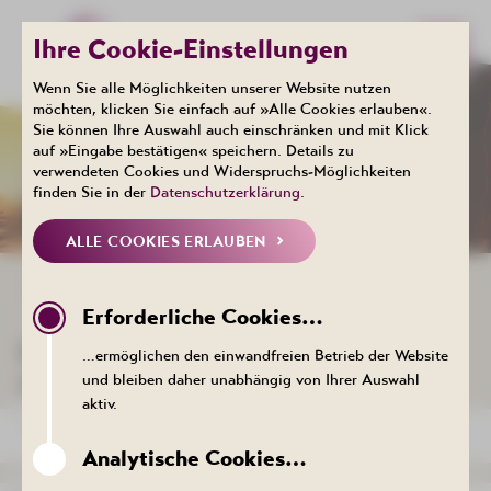
Ihre Cookie-Einstellungen
Wenn Sie alle Möglichkeiten unserer Website nutzen
möchten, klicken Sie einfach auf »Alle Cookies erlauben«.
Sie können Ihre Auswahl auch einschränken und mit Klick
Events
auf »Eingabe bestätigen« speichern. Details zu
KALENDER
verwendeten Cookies und Widerspruchs-Möglichkeiten
finden Sie in der
Datenschutzerklärung
.
ALLE COOKIES ERLAUBEN
ZURÜCK ZUR LISTE
Erforderliche Cookies…
DER TERMIN KONNTE NICHT
…ermöglichen den einwandfreien Betrieb der Website
AUFGERUFEN WERDEN.
und bleiben daher unabhängig von Ihrer Auswahl
aktiv.
ZURÜCK ZUR LISTE
Analytische Cookies…