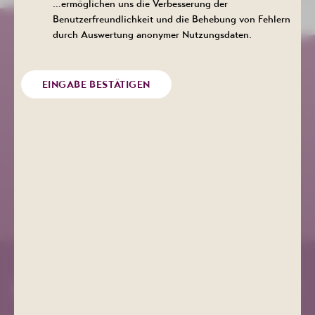
…ermöglichen uns die Verbesserung der
Benutzerfreundlichkeit und die Behebung von Fehlern
durch Auswertung anonymer Nutzungsdaten.
Kurgesellschaft Schlema
EINGABE BESTÄTIGEN
+49 (0) 3771 21 55 00
info@bad-schlema.de
Richard-Friedrich-Straße 7
08280 Aue-Bad Schlema
ANFAHRT