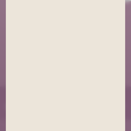
Kurgesellschaft Schlema
+49 (0) 3771 21 55 00
info@bad-schlema.de
Richard-Friedrich-Straße 7
08280 Aue-Bad Schlema
ANFAHRT
COOKIE EINSTELLUNGEN
IMPRESSUM