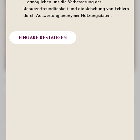
…ermöglichen uns die Verbesserung der
Benutzerfreundlichkeit und die Behebung von Fehlern
durch Auswertung anonymer Nutzungsdaten.
EINGABE BESTÄTIGEN
O’zapft is – im Erzgebirge!
Feiern Sie mit uns ein zünftiges Oktoberfest mit frisch gezapftem
Maßbier vom Fass und einer typischen bayerischen Speisekarte.
Auf unserer Sonderkarte finden Sie unter anderem Weißwurst,
Brezeln, knusprige Haxe mit Sauerkraut und viele weitere
Schmankerl, die für echte Festzeltstimmung sorgen.
Ob in Tracht oder ohne – wir heißen Sie herzlich willkommen zu
einem fröhlichen Abend mit bayerischem Charme.