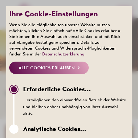
Ihre Cookie-Einstellungen
Wenn Sie alle Möglichkeiten unserer Website nutzen
möchten, klicken Sie einfach auf »Alle Cookies erlauben«.
Sie können Ihre Auswahl auch einschränken und mit Klick
Events
auf »Eingabe bestätigen« speichern. Details zu
KALENDER
verwendeten Cookies und Widerspruchs-Möglichkeiten
finden Sie in der
Datenschutzerklärung
.
ALLE COOKIES ERLAUBEN
ZURÜCK ZUR LISTE
Erforderliche Cookies…
KULINARIK: OKTOBERFEST
…ermöglichen den einwandfreien Betrieb der Website
03. Oktober 2026 , 17:00 Uhr - Gaststätte Zum Füllort, Bergstraße
und bleiben daher unabhängig von Ihrer Auswahl
22, 08280 Aue-Bad Schlema
aktiv.
Analytische Cookies…