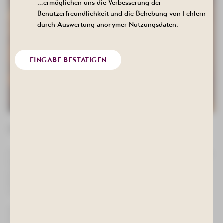
…ermöglichen uns die Verbesserung der
Benutzerfreundlichkeit und die Behebung von Fehlern
durch Auswertung anonymer Nutzungsdaten.
EINGABE BESTÄTIGEN
O’zapft is – im Erzgebirge!
Feiern Sie mit uns ein zünftiges Oktoberfest mit frisch gezapftem
Maßbier vom Fass und einer typischen bayerischen Speisekarte.
Auf unserer Sonderkarte finden Sie unter anderem Weißwurst,
Brezeln, knusprige Haxe mit Sauerkraut und viele weitere
Schmankerl, die für echte Festzeltstimmung sorgen.
Ob in Tracht oder ohne – wir heißen Sie herzlich willkommen zu
einem fröhlichen Abend mit bayerischem Charme.