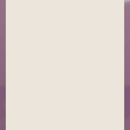
Kurgesellschaft Schlema
+49 (0) 3771 21 55 00
info@bad-schlema.de
Richard-Friedrich-Straße 7
08280 Aue-Bad Schlema
ANFAHRT
COOKIE EINSTELLUNGEN
IMPRESSUM