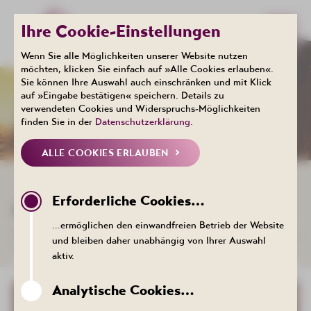
Ihre Cookie-Einstellungen
Wenn Sie alle Möglichkeiten unserer Website nutzen
möchten, klicken Sie einfach auf »Alle Cookies erlauben«.
Sie können Ihre Auswahl auch einschränken und mit Klick
Events
auf »Eingabe bestätigen« speichern. Details zu
KALENDER
verwendeten Cookies und Widerspruchs-Möglichkeiten
finden Sie in der
Datenschutzerklärung
.
ALLE COOKIES ERLAUBEN
ZURÜCK ZUR LISTE
Erforderliche Cookies…
KULINARIK: OKTOBERFEST
…ermöglichen den einwandfreien Betrieb der Website
03. Oktober 2026 , 17:00 Uhr - Gaststätte Zum Füllort, Bergstraße
und bleiben daher unabhängig von Ihrer Auswahl
22, 08280 Aue-Bad Schlema
aktiv.
Analytische Cookies…