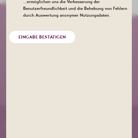
…ermöglichen uns die Verbesserung der
Benutzerfreundlichkeit und die Behebung von Fehlern
durch Auswertung anonymer Nutzungsdaten.
Kurgesellschaft Schlema
EINGABE BESTÄTIGEN
+49 (0) 3771 21 55 00
info@bad-schlema.de
Richard-Friedrich-Straße 7
08280 Aue-Bad Schlema
ANFAHRT