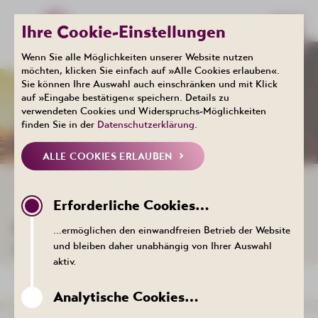
Ihre Cookie-Einstellungen
Wenn Sie alle Möglichkeiten unserer Website nutzen
möchten, klicken Sie einfach auf »Alle Cookies erlauben«.
Sie können Ihre Auswahl auch einschränken und mit Klick
Events
auf »Eingabe bestätigen« speichern. Details zu
KALENDER
verwendeten Cookies und Widerspruchs-Möglichkeiten
finden Sie in der
Datenschutzerklärung
.
ALLE COOKIES ERLAUBEN
ZURÜCK ZUR LISTE
Erforderliche Cookies…
DER TERMIN KONNTE NICHT
…ermöglichen den einwandfreien Betrieb der Website
AUFGERUFEN WERDEN.
und bleiben daher unabhängig von Ihrer Auswahl
aktiv.
ZURÜCK ZUR LISTE
Analytische Cookies…