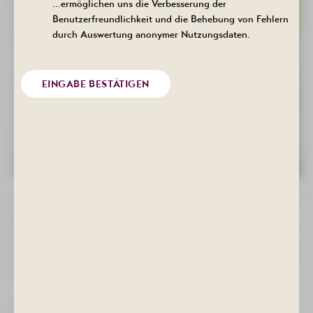
…ermöglichen uns die Verbesserung der
Benutzerfreundlichkeit und die Behebung von Fehlern
durch Auswertung anonymer Nutzungsdaten.
EINGABE BESTÄTIGEN
Rheuma gehört zu den häufigsten chronischen Erkrankungen und
kann Menschen jeden Alters betreffen. Schmerzen,
Bewegungseinschränkungen und Entzündungen beeinträchtigen
oft die Lebensqualität der Betroffenen. Doch was genau verbirgt
sich hinter dem Begriff Rheuma? Welche Ursachen gibt es, woran
erkennt man die Erkrankung und welche Möglichkeiten der
Unterstützung und Behandlung stehen heute zur Verfügung?
Antworten auf diese und viele weitere Fragen gibt