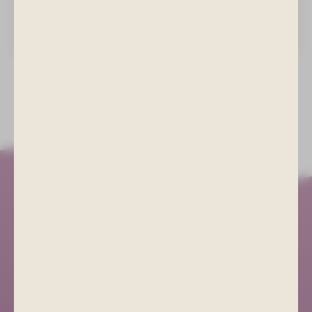
Kurhotel Bad Schlema
info@kurhotel-bad-schlema.de
ZURÜCK ZUR LISTE
Kurgesellschaft Schlema
+49 (0) 3771 21 55 00
info@bad-schlema.de
Richard-Friedrich-Straße 7
08280 Aue-Bad Schlema
ANFAHRT