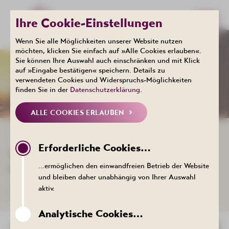
Ihre Cookie-Einstellungen
Wenn Sie alle Möglichkeiten unserer Website nutzen
möchten, klicken Sie einfach auf »Alle Cookies erlauben«.
Sie können Ihre Auswahl auch einschränken und mit Klick
Events
auf »Eingabe bestätigen« speichern. Details zu
KALENDER
verwendeten Cookies und Widerspruchs-Möglichkeiten
finden Sie in der
Datenschutzerklärung
.
ALLE COOKIES ERLAUBEN
ZURÜCK ZUR LISTE
Erforderliche Cookies…
VORTRAG: LEBEN MIT RHEUMA -
…ermöglichen den einwandfreien Betrieb der Website
URSACHEN, SYMPTOME, HILFE
und bleiben daher unabhängig von Ihrer Auswahl
26. August 2026 , 18:30 bis 19:30 Uhr - Kurhotel Bad Schlema,
aktiv.
Markus-Semmler-Str. 73, 08280 Aue-Bad Schlema
Analytische Cookies…