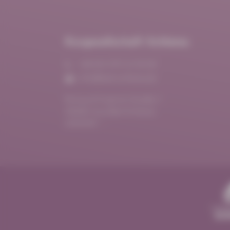
Kurgesellschaft Schlema
+49 (0) 3771 21 55 00
info@bad-schlema.de
Richard-Friedrich-Straße 7
08280 Aue-Bad Schlema
ANFAHRT