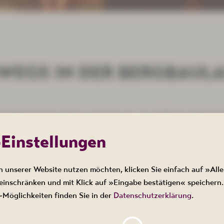
WEGS IN DER BERGBAUL
hotel Bad Schlema, Markus-Semmler-Str. 73, 08280 Aue-Bad Sch
-Einstellungen
n unserer Website nutzen möchten, klicken Sie einfach auf »Alle
s Uranbergbau, zeigt historische Bilder des Bergbaus in Bad S
ch dem Bergbau- und Sanierungslehrpfad Bad Schlema.
inschränken und mit Klick auf »Eingabe bestätigen« speichern.
Möglichkeiten finden Sie in der
Datenschutzerklärung
.
t erforderlich.