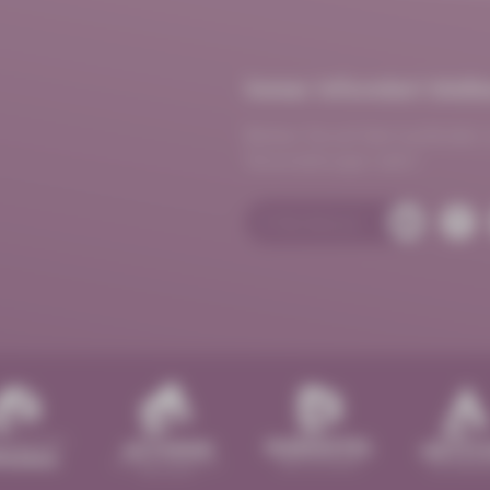
Immer informiert bleib
Bleiben Sie auf dem Laufenden 
Veranstaltungen mehr!