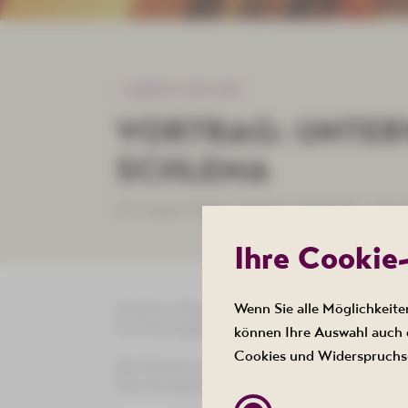
ZURÜCK ZUR LISTE
VORTRAG: UNTER
SCHLEMA
20. August 2026 , 19:00 bis 20:00 Uhr - Kur
Ihre Cookie
Wenn Sie alle Möglichkeite
Hermann Meinel, ehemaliger Leiter des Museum
Kurortes gegenüber. Dabei folgt er thematis
können Ihre Auswahl auch e
Cookies und Widerspruchs-
Der Eintritt ist frei.
Eine Anmeldung unter Telefon 03771 215000 is