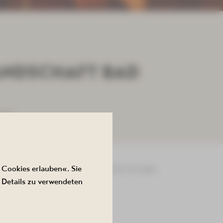
ANDSCHAFT BAD
lema
 Cookies erlauben«. Sie
chlema und stellt sie Aufnahmen des heutigen
 Details zu verwendeten