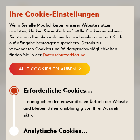
Ihre Cookie-Einstellungen
Wenn Sie alle Möglichkeiten unserer Website nutzen
möchten, klicken Sie einfach auf »Alle Cookies erlauben«.
Sie können Ihre Auswahl auch einschränken und mit Klick
Kurhotel
Aktuelles
auf »Eingabe bestätigen« speichern. Details zu
NEUIGKEITEN
verwendeten Cookies und Widerspruchs-Möglichkeiten
finden Sie in der
Datenschutzerklärung
.
ALLE COOKIES ERLAUBEN
NEUIGKEITEN
KALENDER
PROSPEKTE DOWNLOADEN
PR
Erforderliche Cookies…
ZURÜCK ZUR LISTE
…ermöglichen den einwandfreien Betrieb der Website
LADESÄULE FÜR ELEKTROAUTOS
und bleiben daher unabhängig von Ihrer Auswahl
ERÖFFNET
aktiv.
24. August 2023
Analytische Cookies…