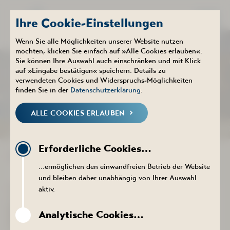
Ihre Cookie-Einstellungen
Wenn Sie alle Möglichkeiten unserer Website nutzen
möchten, klicken Sie einfach auf »Alle Cookies erlauben«.
Sie können Ihre Auswahl auch einschränken und mit Klick
Therme
Aktuelles
auf »Eingabe bestätigen« speichern. Details zu
NEUIGKEITEN
verwendeten Cookies und Widerspruchs-Möglichkeiten
finden Sie in der
Datenschutzerklärung
.
ALLE COOKIES ERLAUBEN
NEUIGKEITEN
KALENDER
PROSPEKTE DOWNLOADEN
PR
Erforderliche Cookies…
NEUIGKEITEN THERME
…ermöglichen den einwandfreien Betrieb der Website
und bleiben daher unabhängig von Ihrer Auswahl
aktiv.
Wir modernisieren für Sie!
Aktuell ist der Innenbereich
Analytische Cookies…
der Saunalandschaft