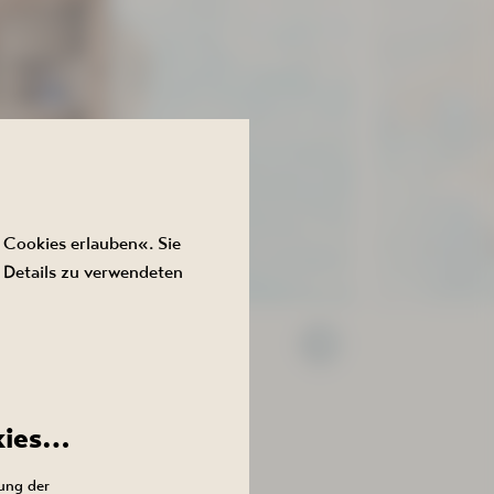
 Cookies erlauben«. Sie
 BIS
 Details zu verwendeten
2026
en Zügen.
rbeiten im
kies…
ung der