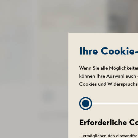
Ihre Cookie
Wenn Sie alle Möglichkeite
SAU
können Ihre Auswahl auch e
VOR
Cookies und Widerspruchs-
Die Mode
ACTINON erweitert se
Nach der 
Erforderliche 
…ermöglichen den einwandfrei