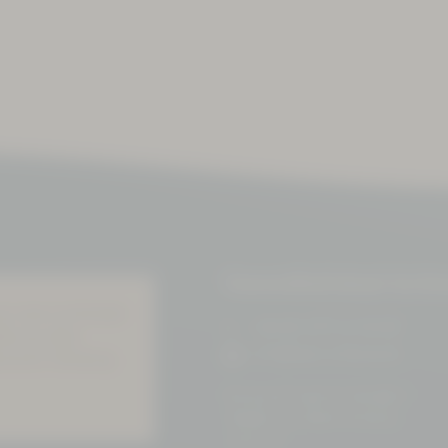
Gesundheitsbad Actin
uss man ins Kurbad
+49 (0) 3771 21 55 00
den aus dem
info@bad-schlema.de
rutscht. Erholung
Richard-Friedrich-Straße 7
08280 Aue-Bad Schlema
ANFAHRT