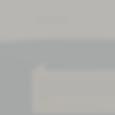
ZURÜCK ZUR LISTE
»Wenn man sich mal richtig erholen will, m
Bad Schlema fahren. Man ist für paar Stun
Alltagsleben raus und in eine Kur hinein ge
pur...«
Bewertung auf Goolge