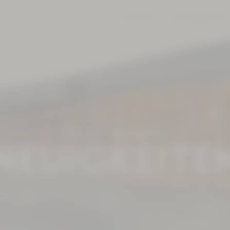
JOBS
KONTAKT
360° RUNDGANG
Therme
Aktuelles
NEUIGKEITE