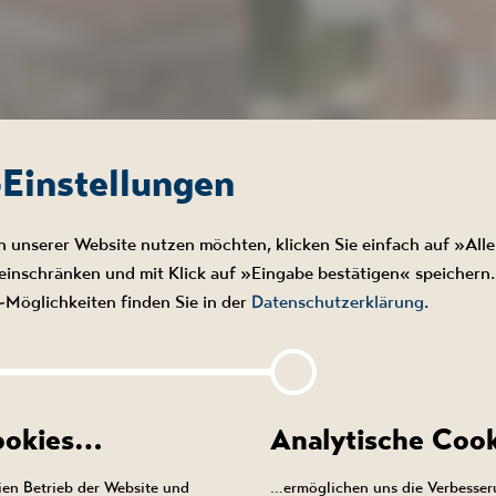
-Einstellungen
n unserer Website nutzen möchten, klicken Sie einfach auf »Alle
NALANDSCHAFT AB 13. AUGUST
inschränken und mit Klick auf »Eingabe bestätigen« speichern.
AUSSICHTLICH 4. SEPTEMBER 
Möglichkeiten finden Sie in der
Datenschutzerklärung
.
GESCHLOSSEN.
rnisierung unserer Saunalandschaft befindet sich in den letzt
in Kursangebot
Erneuerung des Innenbereiches stehen nun die abschließenden A
Cookies…
Analytische Coo
Außenbereich an.
en Betrieb der Website und
…ermöglichen uns die Verbesser