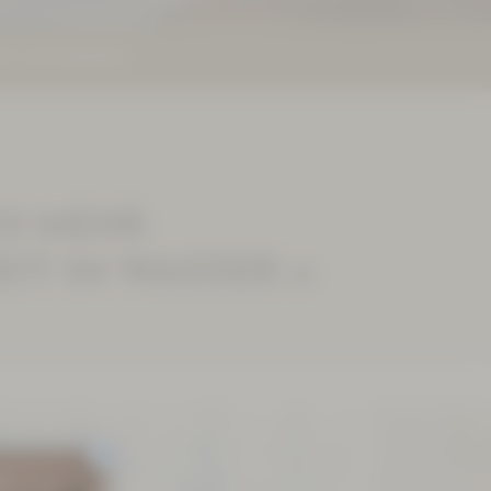
TE ANFORDERN
H MEHR
IT IM WASSER »