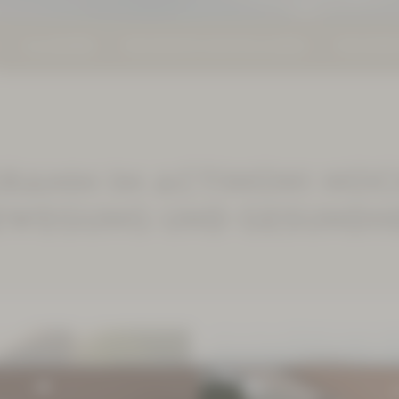
KALENDER
PROSPEKTE DOWNLOADEN
PROSPEK
RAMM IM ACTINON! NOC
EWEGUNG UND GESUNDHE