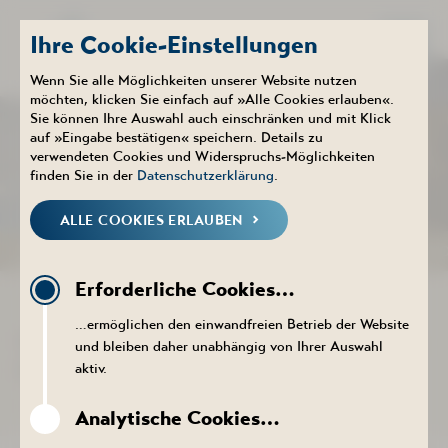
Ihre Cookie-Einstellungen
Wenn Sie alle Möglichkeiten unserer Website nutzen
möchten, klicken Sie einfach auf »Alle Cookies erlauben«.
Sie können Ihre Auswahl auch einschränken und mit Klick
Therme
Aktuelles
auf »Eingabe bestätigen« speichern. Details zu
NEUIGKEITEN
verwendeten Cookies und Widerspruchs-Möglichkeiten
finden Sie in der
Datenschutzerklärung
.
ALLE COOKIES ERLAUBEN
NEUIGKEITEN
KALENDER
PROSPEKTE DOWNLOADEN
PR
Erforderliche Cookies…
ZURÜCK ZUR LISTE
…ermöglichen den einwandfreien Betrieb der Website
WIEDERERÖFFNUNG BADCAFÉ AM 11.
und bleiben daher unabhängig von Ihrer Auswahl
NOVEMBER 2024
aktiv.
04. November 2024
Analytische Cookies…