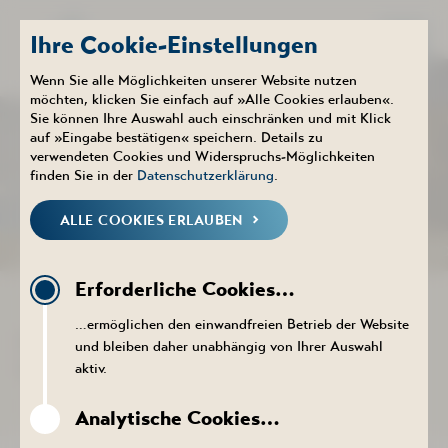
Ihre Cookie-Einstellungen
Wenn Sie alle Möglichkeiten unserer Website nutzen
möchten, klicken Sie einfach auf »Alle Cookies erlauben«.
Sie können Ihre Auswahl auch einschränken und mit Klick
Therme
Aktuelles
auf »Eingabe bestätigen« speichern. Details zu
NEUIGKEITEN
verwendeten Cookies und Widerspruchs-Möglichkeiten
finden Sie in der
Datenschutzerklärung
.
ALLE COOKIES ERLAUBEN
NEUIGKEITEN
KALENDER
PROSPEKTE DOWNLOADEN
PR
Erforderliche Cookies…
ZURÜCK ZUR LISTE
…ermöglichen den einwandfreien Betrieb der Website
SCHWIMMER-AUSSENBECKEN W
und bleiben daher unabhängig von Ihrer Auswahl
IEDER GEÖFFNET.
aktiv.
06. Dezember 2024
Analytische Cookies…