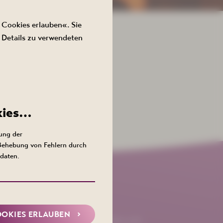
 Cookies erlauben«. Sie
 Details zu verwendeten
kies…
ung der
 Behebung von Fehlern durch
daten.
en
OOKIES ERLAUBEN
und verpassen Sie keine Neuigkeiten und