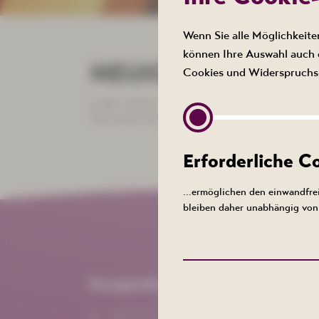
Wenn Sie alle Möglichkeite
können Ihre Auswahl auch e
NEUIGKEITEN
Cookies und Widerspruchs-
Leider stehen im Moment keine Neuigkeiten z
Versuchen Sie es doch später noch einmal.'
Erforderliche 
…ermöglichen den einwandfrei
bleiben daher unabhängig von 
Kurgesellschaft Schlema
+49 (0) 3771 21 55 00