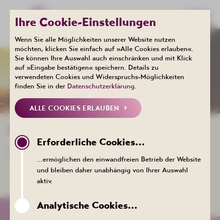
Ihre Cookie-Einstellungen
Wenn Sie alle Möglichkeiten unserer Website nutzen
möchten, klicken Sie einfach auf »Alle Cookies erlauben«.
Sie können Ihre Auswahl auch einschränken und mit Klick
Events
auf »Eingabe bestätigen« speichern. Details zu
NEUIGKEITEN
verwendeten Cookies und Widerspruchs-Möglichkeiten
finden Sie in der
Datenschutzerklärung
.
ALLE COOKIES ERLAUBEN
NEUIGKEITEN
Erforderliche Cookies…
Leider stehen im Moment keine Neuigkeiten zur Verfügung.
Versuchen Sie es doch später noch einmal.'
…ermöglichen den einwandfreien Betrieb der Website
und bleiben daher unabhängig von Ihrer Auswahl
aktiv.
Analytische Cookies…