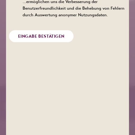
…ermöglichen uns die Verbesserung der
Benutzerfreundlichkeit und die Behebung von Fehlern
Kurgesellschaft Schlema
durch Auswertung anonymer Nutzungsdaten.
+49 (0) 3771 21 55 00
info@bad-schlema.de
EINGABE BESTÄTIGEN
Richard-Friedrich-Straße 7
08280 Aue-Bad Schlema
ANFAHRT
COOKIE EINSTELLUNGEN
IMPRESSUM