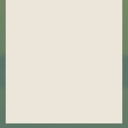
kulturhaus-aktivist@bad-schlema.de
Bergstraße 22
08280 Aue-Bad Schlema
ANFAHRT
COOKIE EINSTELLUNGEN
IMPRESSUM
DATENSCHUTZ
AGB
ANFAHRT
PROSPEKTE
ERKLÄRUNG ZUR BARRIEREFREIHEIT