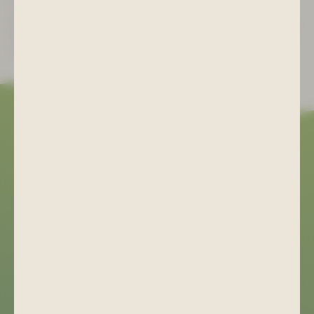
vom verdienstvollen Bergmann Ulrich Werk ausgeführt.
Komplettiert wird das Ambiente durch Unikate und Bilder der 45
jährigen Geschichte des Bergbaus der Wismut – als SAG, DSAG
und Wismut GmbH.
»Hat uns sehr gefallen, sehr freundliche
Bedienung. Immer wurden wir nach unseren
Wünschen gefragt. Würde ich
weiterempfehlen!!«
Bewertung auf Goolge
Kulturhaus Aktivist
+49 (0) 3771 29 02 21