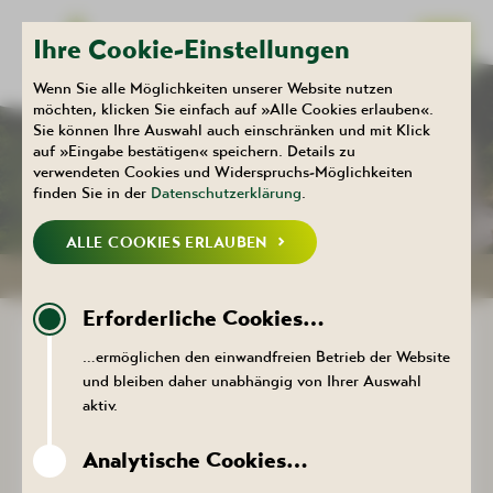
Ihre Cookie-Einstellungen
Wenn Sie alle Möglichkeiten unserer Website nutzen
möchten, klicken Sie einfach auf »Alle Cookies erlauben«.
Kulturhaus
Sie können Ihre Auswahl auch einschränken und mit Klick
GASTSTÄTTE ZUM
auf »Eingabe bestätigen« speichern. Details zu
verwendeten Cookies und Widerspruchs-Möglichkeiten
FÜLLORT
finden Sie in der
Datenschutzerklärung
.
ALLE COOKIES ERLAUBEN
SPEISEKARTE
Erforderliche Cookies…
BERGMÄNNISCH GENIEßEN
…ermöglichen den einwandfreien Betrieb der Website
und bleiben daher unabhängig von Ihrer Auswahl
in urigem Ambiente
aktiv.
Erleben Sie eine neue Art der Erlebnisgastronomie in einem
originalgetreu ausgebauten Bergbaustollen. Viele
Analytische Cookies…
Mitbringsel ehemaliger Bergleute aus der Region sorgen für