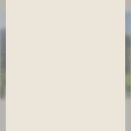
KURHOTEL | KULTURHAUS
HERZLICH WILLKOMMEN
IN BAD SCHLEMA
Spüren Sie die wohltuende Wirkung unseres radon- und
solehaltigen Wassers, entspannen Sie sich bei einem