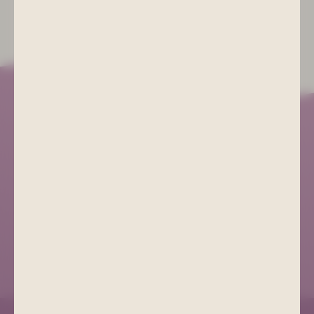
Kurgesellschaft Schlema
+49 (0) 3771 21 55 00
info@bad-schlema.de
Richard-Friedrich-Straße 7
08280 Aue-Bad Schlema
ANFAHRT