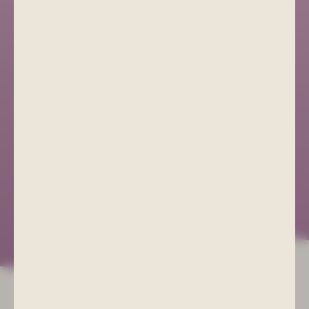
GESUNDHEIT
UNSERE ANGEBOTE
GASTRONOMIE
RESTAURANTS
KALENDER
TERMINE
ONLINE-SHOP
JETZT EINKAUFEN
JOBS
STELLENANGEBOTE
GESUNDHEITSBAD |