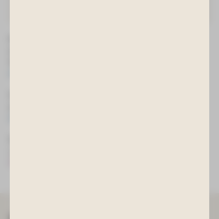
die abschließenden Arbeiten im ...
MEHR LESEN
Neues Kursprogramm im ACTINON! Noch mehr
Angebote für Bewegung und Gesundheit im
Wasser »
30. Juni 2026
Sommerspecial im ACTINON vom 1. Juni bis 31.
August - 1 Stunde Baden für 9 € »
01. Juni 2026
Saunalandschaft ab 13. August bis
voraussichtlich 4. September 2026 geschlossen.
03. August 2026