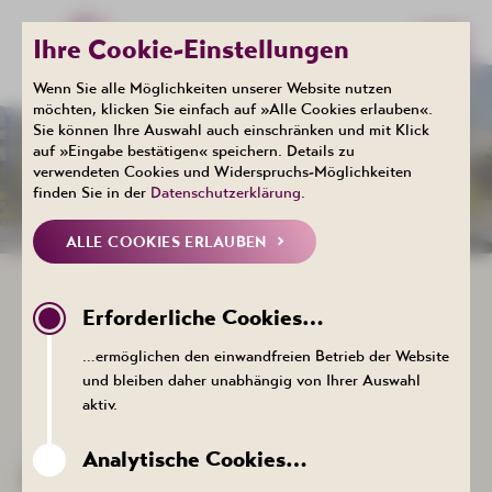
Ihre Cookie-Einstellungen
Wenn Sie alle Möglichkeiten unserer Website nutzen
möchten, klicken Sie einfach auf »Alle Cookies erlauben«.
Sie können Ihre Auswahl auch einschränken und mit Klick
auf »Eingabe bestätigen« speichern. Details zu
KONTAKT
verwendeten Cookies und Widerspruchs-Möglichkeiten
finden Sie in der
Datenschutzerklärung
.
ALLE COOKIES ERLAUBEN
FÜR IHRE FRAGEN UND WÜNSCHE
Erforderliche Cookies…
STEHEN WIR IHNEN GERN ZUR
VERFÜGUNG.
…ermöglichen den einwandfreien Betrieb der Website
und bleiben daher unabhängig von Ihrer Auswahl
aktiv.
Kurgesellschaft Schlema mbH
Allgemeine Hotline
Analytische Cookies…
Tel.: +49 (0) 3771/215500