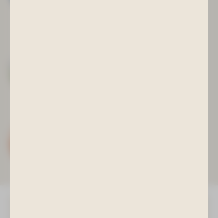
Mo - Fr 8 - 16 Uhr
Tel.: +49 (0) 3771/215509
Mail:
kurinfo@bad-schlema.de
Gesundheitszentrum/
Physiotherapie
Terminvereinbarungen Behandlungen
Mo - Do 7 - 20 Uhr / Fr 7 - 15 Uhr
Tel.: +49 (0) 3771/215528
Wellnessoase
Terminvereinbarungen
täglich von 9 - 17 Uhr
Tel.: +49 (0) 3771/215523
Mail:
wellness@bad-schlema.de
KONTAKTFORMULAR