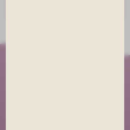
behandeln. Sie werden nur für die Beantwortung Ihrer Anfrage
verwendet und von uns zu keinem Zweck und zu keiner Zeit Dritten
zugänglich gemacht, verkauft oder vermietet.
Kurgesellschaft Schlema
+49 (0) 3771 21 55 00
info@bad-schlema.de
Richard-Friedrich-Straße 7
08280 Aue-Bad Schlema
ANFAHRT