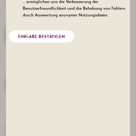
…ermöglichen uns die Verbesserung der
Mail:
info@bad-schlema.de
Benutzerfreundlichkeit und die Behebung von Fehlern
durch Auswertung anonymer Nutzungsdaten.
Rezeption Gesundheitsbad
ACTINON
Anmeldung Busgruppen / Fundsachen
EINGABE BESTÄTIGEN
Tel.: +49 (0) 3771/215505
Mail:
info@bad-schlema.de
Kurhotel Bad Schlema
Reservierung unter
Tel.: +49 (0) 3771/215000
Mail:
info@kurhotel-bad-schlema.de
Gästeservice
Kurberatung und Anmeldung /
Gutscheinbestellungen