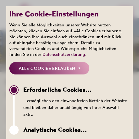
Ihre Cookie-Einstellungen
Wenn Sie alle Möglichkeiten unserer Website nutzen
möchten, klicken Sie einfach auf »Alle Cookies erlauben«.
Sie können Ihre Auswahl auch einschränken und mit Klick
auf »Eingabe bestätigen« speichern. Details zu
IMPRESSUM
verwendeten Cookies und Widerspruchs-Möglichkeiten
finden Sie in der
Datenschutzerklärung
.
ALLE COOKIES ERLAUBEN
IMPRESSUM
Erforderliche Cookies…
Angaben gemäß § 5 DDG
…ermöglichen den einwandfreien Betrieb der Website
und bleiben daher unabhängig von Ihrer Auswahl
Kurgesellschaft Schlema mbH
aktiv.
Richard-Friedrich-Str. 7
08280 Aue-Bad Schlema
Analytische Cookies…
Handelsregister: HRB8453
Registergericht: Registergericht Chemnitz