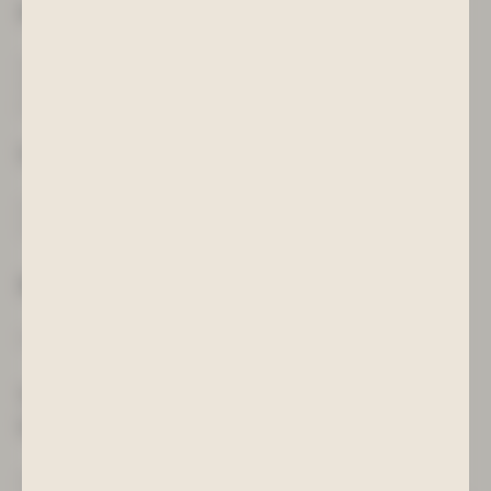
Kontakt
Telefon:
03771-215500
Telefax: 03771-215501
E-Mail:
info@bad-schlema.de
Umsatzsteuer-ID
Umsatzsteuer-Identifikationsnummer gemäß § 27 a
Umsatzsteuergesetz: DE153992350
Redaktionell verantwortlich
Kurgesellschaft Schlema mbH
Verbraucher­streitbeilegung/
Universal­schlichtungs­stelle
Wir sind nicht bereit oder verpflichtet, an