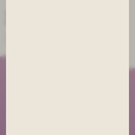
Erstellung dieser Erklärung zur
Barrierefreiheit
Diese Erklärung wurde am 27.06.2025 erstellt.
Die Erklärung wurde zuletzt am 27.06.2025 überprüft.
Kurgesellschaft Schlema
+49 (0) 3771 21 55 00
info@bad-schlema.de
Richard-Friedrich-Straße 7
08280 Aue-Bad Schlema
ANFAHRT