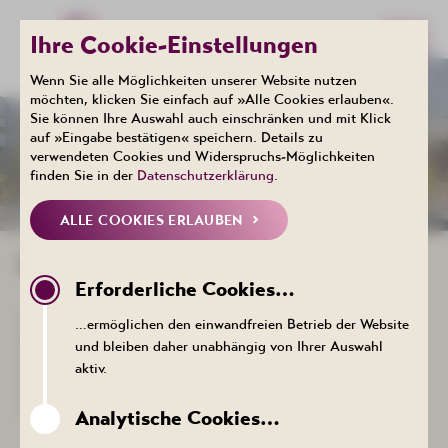
Ihre Cookie-Einstellungen
Wenn Sie alle Möglichkeiten unserer Website nutzen
möchten, klicken Sie einfach auf »Alle Cookies erlauben«.
Sie können Ihre Auswahl auch einschränken und mit Klick
ERKLÄRUNG ZUR
auf »Eingabe bestätigen« speichern. Details zu
verwendeten Cookies und Widerspruchs-Möglichkeiten
BARRIEREFREIHEIT
finden Sie in der
Datenschutzerklärung
.
ALLE COOKIES ERLAUBEN
ERKLÄRUNG ZUR BARRIEREFREIHEIT
Erforderliche Cookies…
Wir (Kurgesellschaft Schlema mbH) als Websitebetreiber sind
…ermöglichen den einwandfreien Betrieb der Website
bemüht, die Website in Einklang mit den einschlägigen
und bleiben daher unabhängig von Ihrer Auswahl
Vorschriften zur Barrierefreiheit zu gestalten. Für uns gelten
aktiv.
folgende Rechtsvorschriften:
Sächsisches Inklusionsgesetz und dem Barrierefreie-Websites-
Gesetz
Analytische Cookies…