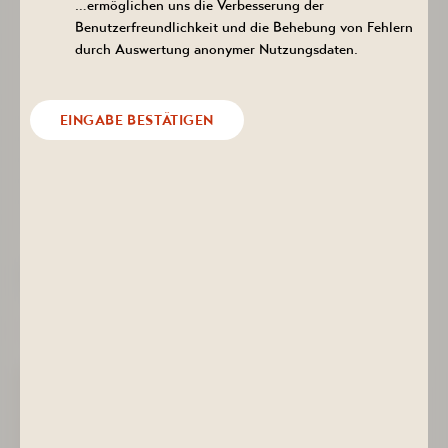
…ermöglichen uns die Verbesserung der
Restaurant 2000Acht
Benutzerfreundlichkeit und die Behebung von Fehlern
Leihbademantel für Ihren Aufenthalt
durch Auswertung anonymer Nutzungsdaten.
täglich freier Eintritt in das Gesundheitsbad ACTINON mit
Bade- und Saunalandschaft, Solewelt und Wellnessoase
ein Begrüßungsgetränk
eine kosmetische Gesichtsbehandlung
EINGABE BESTÄTIGEN
eine Fußpflege ohne Nagelstyling
eine Rückenmassage
eine Ganzkörperpackung Ihrer Wahl
ein Whirl-Bad mit Aromadüften
eine Ganzkörper-Aroma-Ölmassage
ab 575 € pro Person
(Buchungsnummer KBS 23-26)
ANGEBOT ANFRAGEN