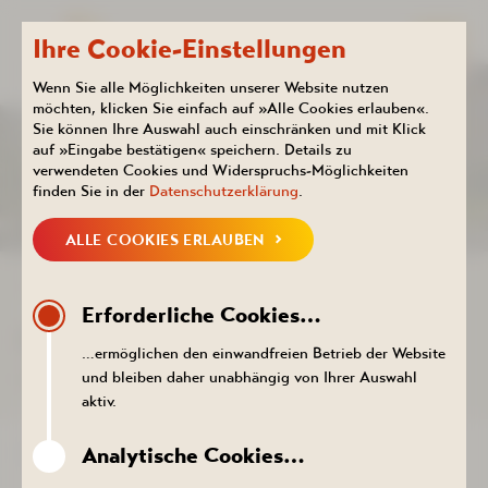
Ihre Cookie-Einstellungen
Wenn Sie alle Möglichkeiten unserer Website nutzen
möchten, klicken Sie einfach auf »Alle Cookies erlauben«.
Sie können Ihre Auswahl auch einschränken und mit Klick
Kurhotel
Arrangements
auf »Eingabe bestätigen« speichern. Details zu
RELAXTAGE
verwendeten Cookies und Widerspruchs-Möglichkeiten
finden Sie in der
Datenschutzerklärung
.
ALLE COOKIES ERLAUBEN
« zurück zur Übersicht
Erforderliche Cookies…
RELAXTAGE
…ermöglichen den einwandfreien Betrieb der Website
Schönheitspflege und Entspannung in drei Tagen!
und bleiben daher unabhängig von Ihrer Auswahl
aktiv.
Es erwarten Sie:
Analytische Cookies…
3 Übernachtungen mit Frühstück und Abendessen im