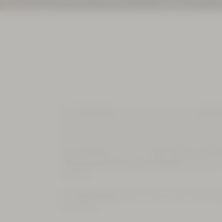
Am
Anreisetag
steht Ihnen Ihr Zimmer
ab 14:
können aber bereits eher anreisen und Ihr Gep
damit Sie bereits den Tag im Gesundheitsba
wenn Sie z.B. ein Arrangement gebucht haben.
bis 17:00 Uhr
anzureisen.
Bei Anreise nach 17
Rücksprache mit unserer Rezeption
. Ein Late
möglich.
Am
Abreisetag
bitten wir Sie, uns Ihr Zimmer
zu stellen.