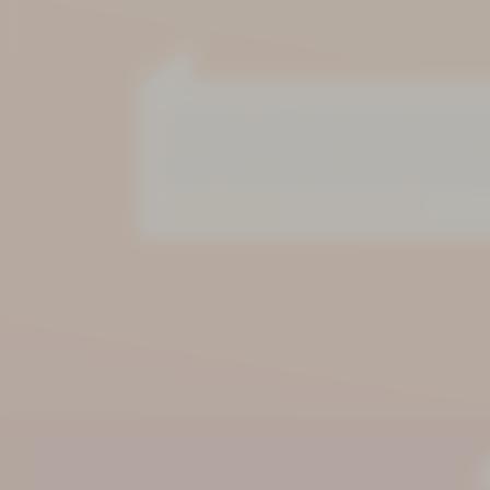
»Ich hatte, auf Wunsch ein Einzelzimmer S
völlig aus, denn es ist alles drin was man b
Service und Küche sind sehr gut. Komme g
Bewertung auf Goolge