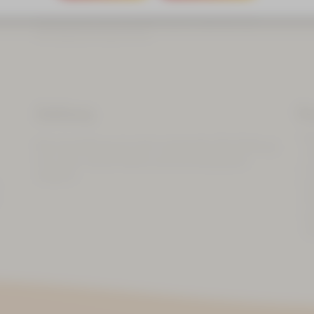
von 15 € / pro Tag (ohne Futter) herzlich
willkommen. Bitte melden Sie Ihr Haustier bei
Zimmerbuchung mit an.
Zahlung
So
K
Eine Anzahlung ist nicht notwendig. Die Zahlung
z
ist in bar, mit EC-Karte und mit Kreditkarte
L
möglich.
F
P
A
S