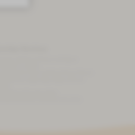
nstige Services
urtaxe: 1,80 € pro Person und Tag ist
usätzlich zu zahlen.
unchpaket für Ihren Ausflug 15 € pro Person
rühstück für Außer-Haus-Gäste 15 € pro
erson
b 6 Übernachtungen gelten
onderkonditionen. Sprechen Sie uns an.