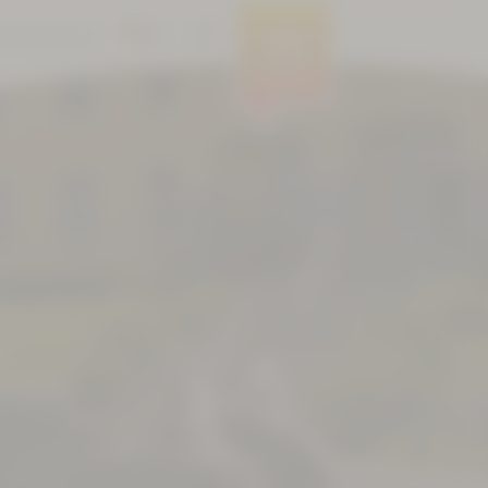
DE
RIEREFREIHEIT
EN
MENÜ
CS