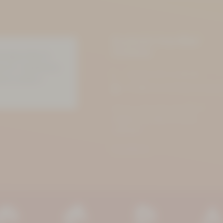
Kurhotel Aue-Bad
Schlema
tandard. Reicht
raucht. Sauberkeit,
+49 (0) 3771 21 50 00
erne wieder.«
info@kurhotel-bad-schlema
Markus-Semmler-Straße 73
08280 Aue-Bad Schlema
ANFAHRT
PROSPEKTE