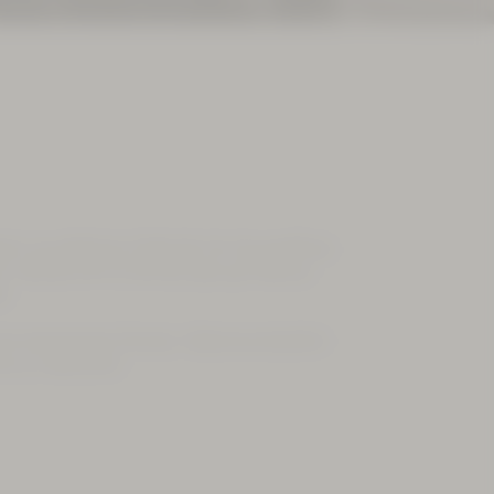
ich von 8:00 bis 17:00 Uhr für Sie geöffnet.
on +49 (0) 3771 21 50 00 oder per Mail an
e
 ein bestimmtes Zimmer. Selbstverständlich
 zu realisieren.