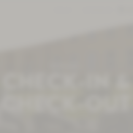
JOBS
KONTAKT
360° RUNDGANG
BAR
Kurhotel
CHECK-IN &
CHECK-OUT