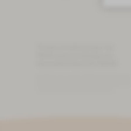
Terminvereinbarungen für
Wellnessanwendungen im
Gesundheitsbad ACTINON
Die Reservierung Ihrer Wellnessanwendungen
übernehmen gerne wir für Sie. Bitte teilen Sie
uns Ihre Wünsche bei Anmeldung mit.