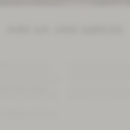
IHRE AN- UND ABREISE
00 Uhr
zur Verfügung. Sie
Unsere Hotelrezeption ist tägl
äck im Kurhotel abstellen,
Sie erreichen uns unter Telef
d ACTINON verbringen können,
info@kurhotel-bad-schlema.d
 Wir bitten Sie, spätestens
:00 Uhr bitte vorherige
Es besteht kein Anspruch auf
 Check-In ist nach Absprache
bemühen wir uns, Ihre Wünsche
bis 11:00 Uhr
zur Verfügung