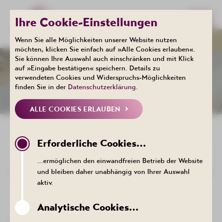
Ihre Cookie-Einstellungen
Wenn Sie alle Möglichkeiten unserer Website nutzen
möchten, klicken Sie einfach auf »Alle Cookies erlauben«.
Sie können Ihre Auswahl auch einschränken und mit Klick
Gesundheit
auf »Eingabe bestätigen« speichern. Details zu
GESUNDHEITSPAKETE
verwendeten Cookies und Widerspruchs-Möglichkeiten
finden Sie in der
Datenschutzerklärung
.
ALLE COOKIES ERLAUBEN
DAS BESTE FÜR IHRE GESUNDHEIT
Erforderliche Cookies…
Ganz unabhängig von der Krankenkasse können
Sie auch als Privatperson etwas für Ihre
…ermöglichen den einwandfreien Betrieb der Website
Gesundheit tun. Dazu stehen Ihnen Arrangements
und bleiben daher unabhängig von Ihrer Auswahl
aktiv.
in unterschiedlichen Umfängen zur Auswahl.
Analytische Cookies…
Unsere Therapeuten haben ihre Erfahrung gebündelt und für