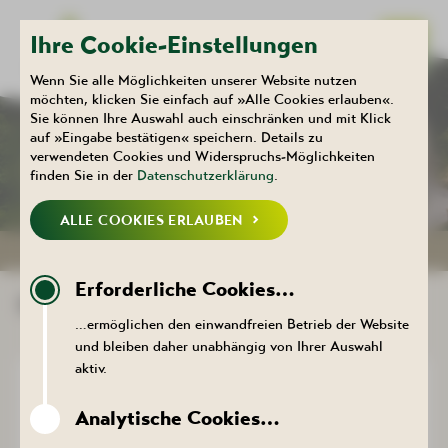
Ihre Cookie-Einstellungen
Wenn Sie alle Möglichkeiten unserer Website nutzen
möchten, klicken Sie einfach auf »Alle Cookies erlauben«.
Sie können Ihre Auswahl auch einschränken und mit Klick
Kulturhaus
Aktuelles
auf »Eingabe bestätigen« speichern. Details zu
KALENDER
verwendeten Cookies und Widerspruchs-Möglichkeiten
finden Sie in der
Datenschutzerklärung
.
ALLE COOKIES ERLAUBEN
NEUIGKEITEN
KALENDER
Erforderliche Cookies…
KALENDER KULTURHAUS
…ermöglichen den einwandfreien Betrieb der Website
und bleiben daher unabhängig von Ihrer Auswahl
aktiv.
MUSIK: Oldieparty Classic
SEPT
20:00 Uhr
Analytische Cookies…
19
Kulturhaus Aktivist, Bergstraße 22, 08280
Aue-Bad Schlema