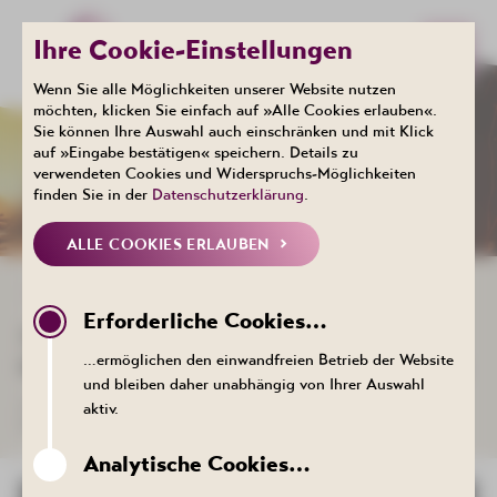
Ihre Cookie-Einstellungen
Wenn Sie alle Möglichkeiten unserer Website nutzen
möchten, klicken Sie einfach auf »Alle Cookies erlauben«.
Sie können Ihre Auswahl auch einschränken und mit Klick
Events
auf »Eingabe bestätigen« speichern. Details zu
KALENDER
verwendeten Cookies und Widerspruchs-Möglichkeiten
finden Sie in der
Datenschutzerklärung
.
ALLE COOKIES ERLAUBEN
ZURÜCK ZUR LISTE
Erforderliche Cookies…
31. EDELSTEIN- UND
…ermöglichen den einwandfreien Betrieb der Website
MINERALIENBÖRSE IN BAD SCHLEMA
und bleiben daher unabhängig von Ihrer Auswahl
04. Oktober 2026 , 10:00 bis 16:00 Uhr - Kulturhaus Aktivist,
aktiv.
Bergstraße 22, 08280 Aue-Bad Schlema
Analytische Cookies…