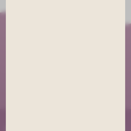
Kurgesellschaft Schlema
+49 (0) 3771 21 55 00
info@bad-schlema.de
Richard-Friedrich-Straße 7
08280 Aue-Bad Schlema
ANFAHRT