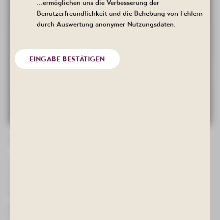
…ermöglichen uns die Verbesserung der
Benutzerfreundlichkeit und die Behebung von Fehlern
durch Auswertung anonymer Nutzungsdaten.
EINGABE BESTÄTIGEN
31. Edelstein- und Mineralienbörse Bad Schlema
Treffpunkt für Mineraliensammler, Händler und Interessierte ist
am Sonntag, dem 4. Oktober das Kulturhaus "Aktivist" in Bad
Schlema. Hier findet von 10.00-16.00 Uhr unsere traditionelle
Veranstaltung statt.
Etwa 35 ausgewählte Sammler und Händler aus Sachsen,
Thüringen, Baden-Württemberg, Bayern, Brandenburg und