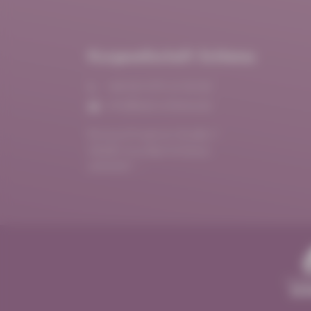
Kurgesellschaft Schlema
+49 (0) 3771 21 55 00
info@bad-schlema.de
Richard-Friedrich-Straße 7
08280 Aue-Bad Schlema
ANFAHRT