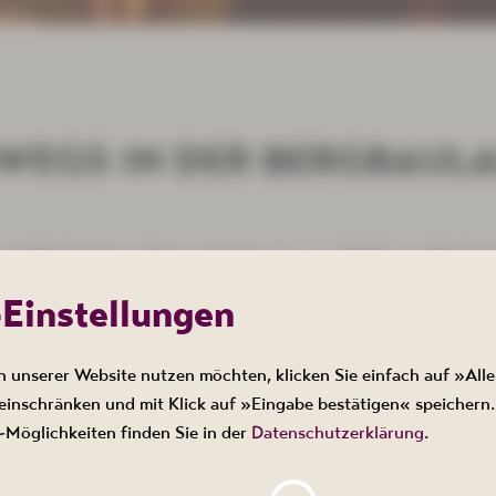
WEGS IN DER BERGBAUL
hotel Bad Schlema, Markus-Semmler-Str. 73, 08280 Aue-Bad Sch
-Einstellungen
n unserer Website nutzen möchten, klicken Sie einfach auf »Alle
s Uranbergbau, zeigt historische Bilder des Bergbaus in Bad S
ch dem Bergbau- und Sanierungslehrpfad Bad Schlema.
inschränken und mit Klick auf »Eingabe bestätigen« speichern.
Möglichkeiten finden Sie in der
Datenschutzerklärung
.
t erforderlich.