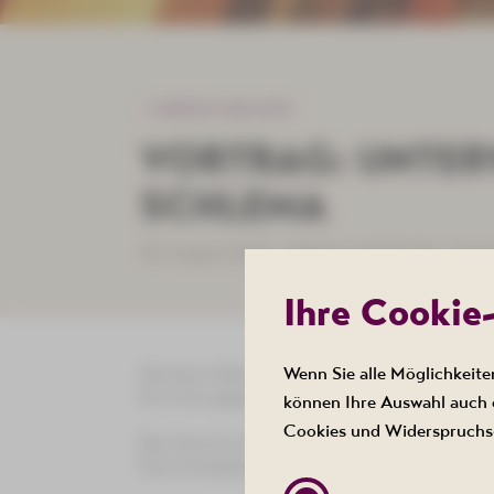
ZURÜCK ZUR LISTE
VORTRAG: UNTER
SCHLEMA
20. August 2026 , 19:00 bis 20:00 Uhr - Kur
Ihre Cookie
Wenn Sie alle Möglichkeite
Hermann Meinel, ehemaliger Leiter des Museum
Kurortes gegenüber. Dabei folgt er thematis
können Ihre Auswahl auch e
Cookies und Widerspruchs-
Der Eintritt ist frei.
Eine Anmeldung unter Telefon 03771 215000 is