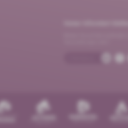
Immer informiert bleib
Bleiben Sie auf dem Laufenden 
Veranstaltungen mehr!