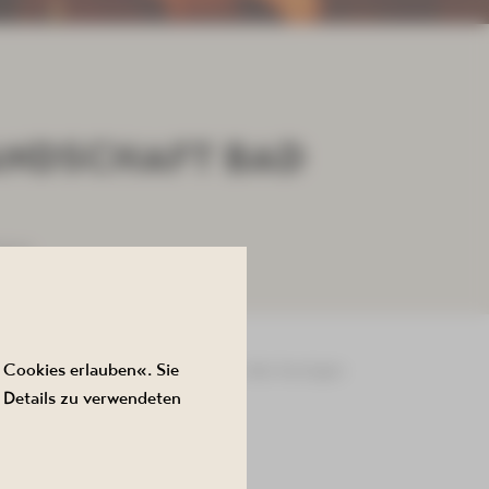
ANDSCHAFT BAD
lema
 Cookies erlauben«. Sie
chlema und stellt sie Aufnahmen des heutigen
 Details zu verwendeten