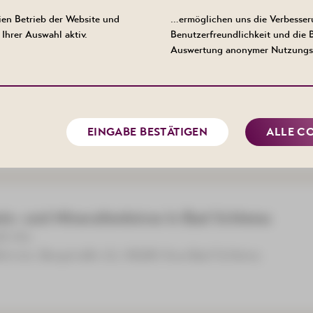
en Betrieb der Website und
…ermöglichen uns die Verbesser
Ihrer Auswahl aktiv.
Benutzerfreundlichkeit und die
Auswertung anonymer Nutzungs
: Oktoberfest
um Füllort, Bergstraße 22, 08280 Aue-Bad Schlema
EINGABE BESTÄTIGEN
ALLE C
ein- und Mineralienbörse in Bad Schlema
00 Uhr
ktivist, Bergstraße 22, 08280 Aue-Bad Schlema