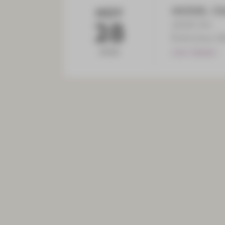
MUSIK: Old
NOV
28
20:00 Uhr
Kulturhaus A
2026
ZUM TERMIN