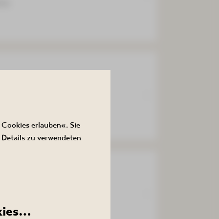
ema
 Cookies erlauben«. Sie
 Details zu verwendeten
ten
ema
kies…