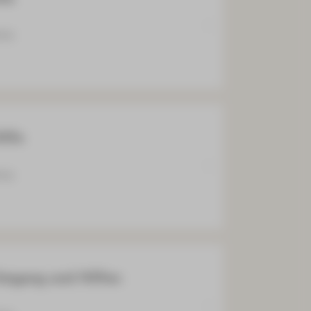
ema
ilfe
ema
mgang und Hilfen