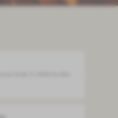
emmler-Straße 73, 08280 Aue-Bad
ma