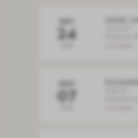
MUSIK: Old
OKT
24
20:00 Uhr
Kulturhaus A
2026
ZUM TERMIN
KULINARIK
NOV
07
17:00 Uhr
Gaststätte Z
2026
ZUM TERMIN