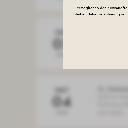
…ermöglichen den einwandfrei
bleiben daher unabhängig von 
KULINARIK
OKT
03
17:00 Uhr
Gaststätte Z
2026
ZUM TERMIN
31. Edelst
OKT
04
10:00 bis 16:
Kulturhaus A
2026
ZUM TERMIN