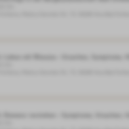
:00 Uhr
 Schlema, Markus-Semmler-Str. 73, 08280 Aue-Bad Schl
Leben mit Rheuma - Ursachen, Symptome, H
30 Uhr
 Schlema, Markus-Semmler-Str. 73, 08280 Aue-Bad Schl
Demenz verstehen - Symptome, Ursachen, U
30 Uhr