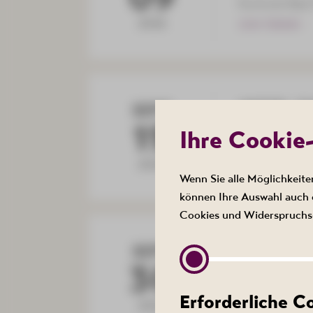
Kurhotel Bad
2026
ZUM TERMIN
MUSIK: Old
SEPT
19
20:00 Uhr
Ihre Cookie
Kulturhaus A
2026
ZUM TERMIN
Wenn Sie alle Möglichkeite
können Ihre Auswahl auch e
Cookies und Widerspruchs-
VORTRAG: 
SEPT
30
19:00 bis 20
Kurhotel Bad
Erforderliche 
2026
ZUM TERMIN