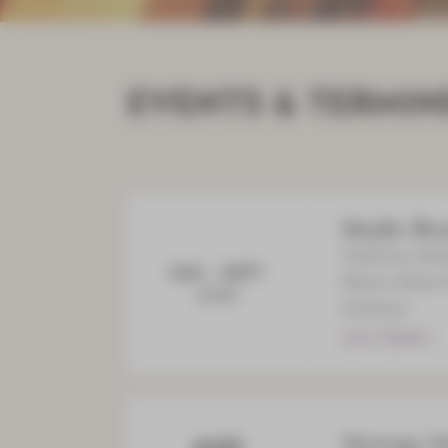
EVENTS & TERMIN
Musik: Br
15:00 bis 16:
MAI
- SEPT
Martin-Ebert
2026
Schlema
ZUM TERMIN
Vortrag: U