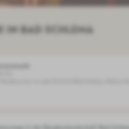
E IN BAD SCHLEMA
unnenmusik
00 Uhr
-Musikbrunnen vor dem Kurhotel Bad Schlema, Markus-S
nterwegs in der Bergbaulandschaft Bad Schle