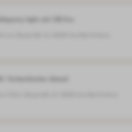
ieparty light mit OB live
ktivist, Bergstraße 22, 08280 Aue-Bad Schlema
: Tschechischer Abend
um Füllort, Bergstraße 22, 08280 Aue-Bad Schlema