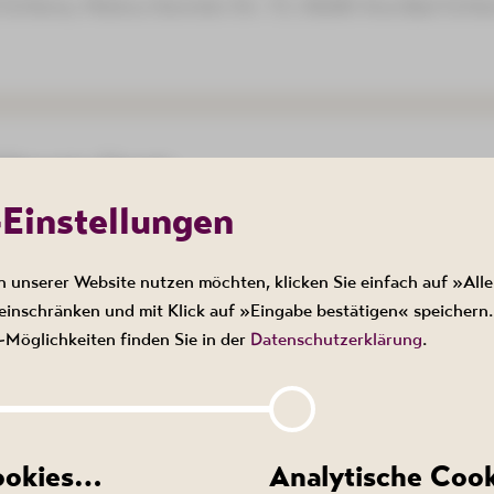
 Schlema, Markus-Semmler-Str. 73, 08280 Aue-Bad Schl
ieparty Classic
-Einstellungen
ktivist, Bergstraße 22, 08280 Aue-Bad Schlema
n unserer Website nutzen möchten, klicken Sie einfach auf »Alle
inschränken und mit Klick auf »Eingabe bestätigen« speichern.
Möglichkeiten finden Sie in der
Datenschutzerklärung
.
Bad Schlema - Ein Kurort im Wandel der Zei
:00 Uhr
 Schlema, Markus-Semmler-Str. 73, 08280 Aue-Bad Schl
Cookies…
Analytische Coo