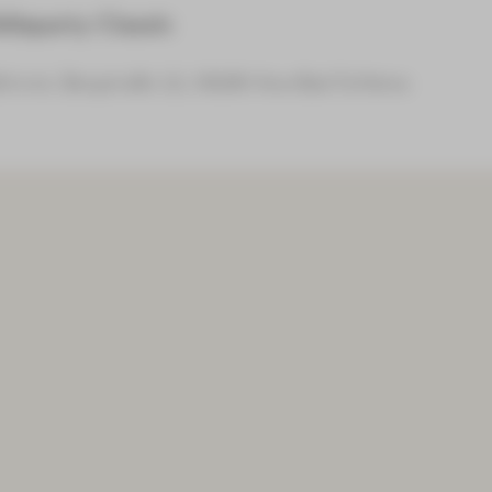
ieparty Classic
ktivist, Bergstraße 22, 08280 Aue-Bad Schlema