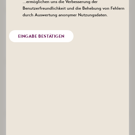
ZUM TERMIN
…ermöglichen uns die Verbesserung der
Benutzerfreundlichkeit und die Behebung von Fehlern
durch Auswertung anonymer Nutzungsdaten.
Vortrag: Unterwegs in der
Bergbaulandschaft Bad Schlema
AUG
20
19:00 bis 20:00 Uhr
EINGABE BESTÄTIGEN
Kurhotel Bad Schlema, Markus-Semmler-Str.
2026
73, 08280 Aue-Bad Schlema
ZUM TERMIN
VORTRAG: Leben mit Rheuma -
Ursachen, Symptome, Hilfe
AUG
26
18:30 bis 19:30 Uhr
Kurhotel Bad Schlema, Markus-Semmler-Str.
2026
73, 08280 Aue-Bad Schlema
ZUM TERMIN
VORTRAG: Demenz verstehen -
Symptome, Ursachen, Umgang