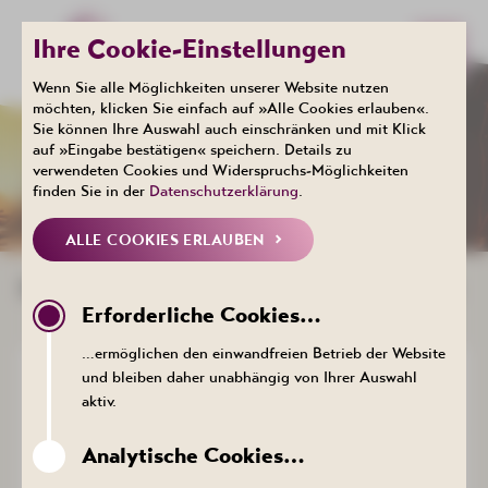
Ihre Cookie-Einstellungen
Wenn Sie alle Möglichkeiten unserer Website nutzen
möchten, klicken Sie einfach auf »Alle Cookies erlauben«.
Sie können Ihre Auswahl auch einschränken und mit Klick
Events
auf »Eingabe bestätigen« speichern. Details zu
KALENDER
verwendeten Cookies und Widerspruchs-Möglichkeiten
finden Sie in der
Datenschutzerklärung
.
ALLE COOKIES ERLAUBEN
EVENTS & TERMINE IN BAD SCHLEMA
Erforderliche Cookies…
…ermöglichen den einwandfreien Betrieb der Website
Musik: Brunnenmusik
und bleiben daher unabhängig von Ihrer Auswahl
15:00 bis 16:00 Uhr
aktiv.
MAI
-
Martin-Ebert-Musikbrunnen vor dem
SEPT
Kurhotel Bad Schlema, Markus-Semmler-
Analytische Cookies…
2026
Straße 73, 08280 Aue-Bad Schlema