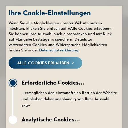
Ihre Cookie-Einstellungen
Wenn Sie alle Möglichkeiten unserer Website nutzen
möchten, klicken Sie einfach auf »Alle Cookies erlauben«.
Sie können Ihre Auswahl auch einschränken und mit Klick
Therme
Aktuelles
auf »Eingabe bestätigen« speichern. Details zu
NEUIGKEITEN
verwendeten Cookies und Widerspruchs-Möglichkeiten
finden Sie in der
Datenschutzerklärung
.
ALLE COOKIES ERLAUBEN
NEUIGKEITEN
KALENDER
PROSPEKTE DOWNLOADEN
PR
Erforderliche Cookies…
NEUIGKEITEN THERME
…ermöglichen den einwandfreien Betrieb der Website
und bleiben daher unabhängig von Ihrer Auswahl
aktiv.
Wir modernisieren für Sie!
Aktuell ist der Innenbereich
Analytische Cookies…
der Saunalandschaft