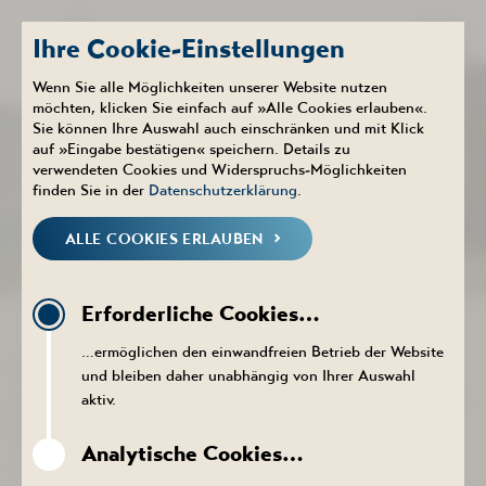
Ihre Cookie-Einstellungen
Wenn Sie alle Möglichkeiten unserer Website nutzen
möchten, klicken Sie einfach auf »Alle Cookies erlauben«.
Sie können Ihre Auswahl auch einschränken und mit Klick
Therme
Aktuelles
auf »Eingabe bestätigen« speichern. Details zu
NEUIGKEITEN
verwendeten Cookies und Widerspruchs-Möglichkeiten
finden Sie in der
Datenschutzerklärung
.
ALLE COOKIES ERLAUBEN
NEUIGKEITEN
KALENDER
PROSPEKTE DOWNLOADEN
PR
Erforderliche Cookies…
ZURÜCK ZUR LISTE
…ermöglichen den einwandfreien Betrieb der Website
WIR MODERNISIEREN FÜR SIE!
und bleiben daher unabhängig von Ihrer Auswahl
AKTUELL IST DER INNENBEREICH DER
aktiv.
SAUNALANDSCHAFT GESCHLOSSEN
Analytische Cookies…
»