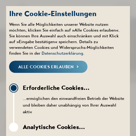
Ihre Cookie-Einstellungen
Wenn Sie alle Möglichkeiten unserer Website nutzen
möchten, klicken Sie einfach auf »Alle Cookies erlauben«.
Sie können Ihre Auswahl auch einschränken und mit Klick
Therme
Aktuelles
auf »Eingabe bestätigen« speichern. Details zu
NEUIGKEITEN
verwendeten Cookies und Widerspruchs-Möglichkeiten
finden Sie in der
Datenschutzerklärung
.
ALLE COOKIES ERLAUBEN
NEUIGKEITEN
KALENDER
PROSPEKTE DOWNLOADEN
PR
Erforderliche Cookies…
NEUIGKEITEN THERME
…ermöglichen den einwandfreien Betrieb der Website
und bleiben daher unabhängig von Ihrer Auswahl
aktiv.
Wir modernisieren für Sie!
Aktuell ist der Innenbereich
Analytische Cookies…
der Saunalandschaft