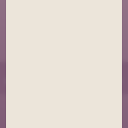
+49 (0) 3771 21 55 00
info@bad-schlema.de
Richard-Friedrich-Straße 7
08280 Aue-Bad Schlema
ANFAHRT
COOKIE EINSTELLUNGEN
IMPRESSUM
DATENSCHUTZ
AGB
ANFAHRT
PROSPEKTE
ERKLÄRUNG ZUR BARRIEREFREIHEIT