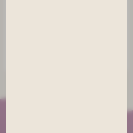
Ich möchte den Newsletter abbestellen
*
Ich habe die
Datenschutzerklärung
gelesen und nehme
Sie zur Kenntnis.
ABSENDEN
Kurgesellschaft Schlema