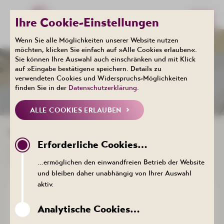
Ihre Cookie-Einstellungen
Wenn Sie alle Möglichkeiten unserer Website nutzen
möchten, klicken Sie einfach auf »Alle Cookies erlauben«.
Sie können Ihre Auswahl auch einschränken und mit Klick
Gesundheit
auf »Eingabe bestätigen« speichern. Details zu
NEWSLETTER
verwendeten Cookies und Widerspruchs-Möglichkeiten
finden Sie in der
Datenschutzerklärung
.
ALLE COOKIES ERLAUBEN
IMMER INFORMIERT BLEIBEN
Erforderliche Cookies…
Bleiben Sie auf dem Laufenden und verpassen Sie keine
Neuigkeiten und Veranstaltungen mehr!
…ermöglichen den einwandfreien Betrieb der Website
und bleiben daher unabhängig von Ihrer Auswahl
aktiv.
WORÜBER DÜRFEN WIR SIE
Analytische Cookies…
INFORMIEREN?