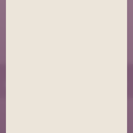
+49 (0) 3771 21 55 00
info@bad-schlema.de
Richard-Friedrich-Straße 7
08280 Aue-Bad Schlema
ANFAHRT
COOKIE EINSTELLUNGEN
IMPRESSUM
DATENSCHUTZ
AGB
ANFAHRT
PROSPEKTE
ERKLÄRUNG ZUR BARRIEREFREIHEIT