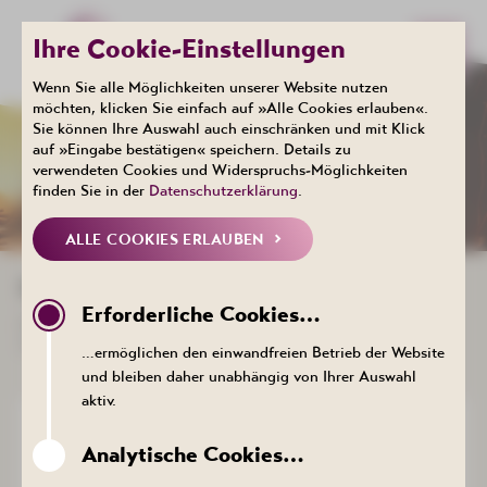
Ihre Cookie-Einstellungen
Wenn Sie alle Möglichkeiten unserer Website nutzen
möchten, klicken Sie einfach auf »Alle Cookies erlauben«.
Sie können Ihre Auswahl auch einschränken und mit Klick
Events
auf »Eingabe bestätigen« speichern. Details zu
NEWSLETTER
verwendeten Cookies und Widerspruchs-Möglichkeiten
finden Sie in der
Datenschutzerklärung
.
ALLE COOKIES ERLAUBEN
IMMER INFORMIERT BLEIBEN
Erforderliche Cookies…
Bleiben Sie auf dem Laufenden und verpassen Sie keine
Neuigkeiten und Veranstaltungen mehr!
…ermöglichen den einwandfreien Betrieb der Website
und bleiben daher unabhängig von Ihrer Auswahl
aktiv.
WORÜBER DÜRFEN WIR SIE
Analytische Cookies…
INFORMIEREN?