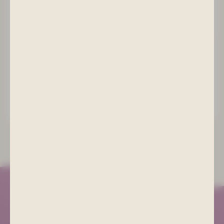
Ich möchte den Newsletter abbestellen
*
Ich habe die
Datenschutzerklärung
gelesen und nehme
Sie zur Kenntnis.
ABSENDEN
Kurgesellschaft Schlema