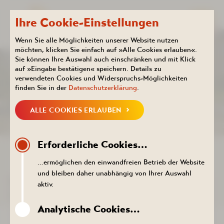
Ihre Cookie-Einstellungen
Wenn Sie alle Möglichkeiten unserer Website nutzen
möchten, klicken Sie einfach auf »Alle Cookies erlauben«.
Sie können Ihre Auswahl auch einschränken und mit Klick
Kurhotel
Aktuelles
auf »Eingabe bestätigen« speichern. Details zu
KALENDER
verwendeten Cookies und Widerspruchs-Möglichkeiten
finden Sie in der
Datenschutzerklärung
.
ALLE COOKIES ERLAUBEN
NEUIGKEITEN
KALENDER
PROSPEKTE DOWNLOADEN
PR
Erforderliche Cookies…
ZURÜCK ZUR LISTE
…ermöglichen den einwandfreien Betrieb der Website
und bleiben daher unabhängig von Ihrer Auswahl
DER TERMIN KONNTE NICHT
aktiv.
AUFGERUFEN WERDEN.
Analytische Cookies…
ZURÜCK ZUR LISTE