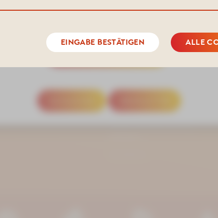
mind. 2 bis max. 5 Nächten.
n unter Tel. 03771 21 50 00 oder per Mail info@kurhotel-bad-s
EINGABE BESTÄTIGEN
ALLE C
Kurhotel Aue-Bad
MEHR INFORMATIONEN
Schlema
tandard. Reicht
raucht. Sauberkeit,
+49 (0) 3771 21 50 00
erne wieder.«
info@kurhotel-bad-schlema
SCHLIESSEN
NEWSLETTER
Markus-Semmler-Straße 73
08280 Aue-Bad Schlema
ANFAHRT
PROSPEKTE