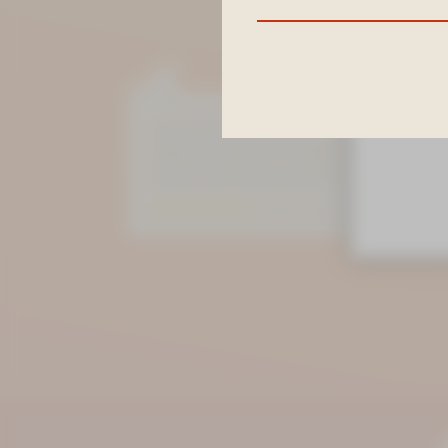
Buchunge
»Ich hatte, auf Wunsch ein Einzelzimmer S
völlig aus, denn es ist alles drin was man b
Service und Küche sind sehr gut. Komme g
Bewertung auf Goolge