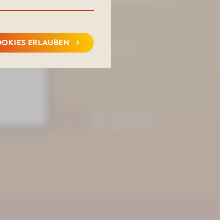
chlema.de
OOKIES ERLAUBEN
Immer informiert bleiben
Bleiben Sie auf dem Laufenden und
verpassen Sie keine Neuigkeiten und
Veranstaltungen mehr!
.de