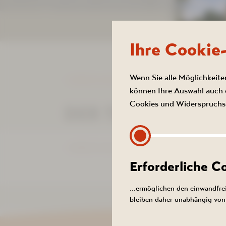
NEUIGKEITEN
Ihre Cookie
Wenn Sie alle Möglichkeite
ZURÜCK ZUR LISTE
können Ihre Auswahl auch e
Cookies und Widerspruchs-
DER TERMIN KON
SOM
ZURÜCK ZUR LISTE
Den S
Erforderliche 
Und so 
…ermöglichen den einwandfrei
bleiben daher unabhängig von 
August 20
Sie von u