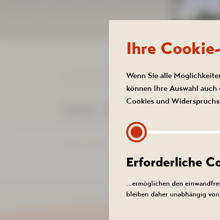
NEUIGKEITEN
Ihre Cookie
Wenn Sie alle Möglichkeite
ZURÜCK ZUR LISTE
können Ihre Auswahl auch e
Cookies und Widerspruchs-
DER TERMIN KON
SOM
ZURÜCK ZUR LISTE
Den S
Erforderliche 
Und so 
…ermöglichen den einwandfrei
bleiben daher unabhängig von 
August 20
Sie von u