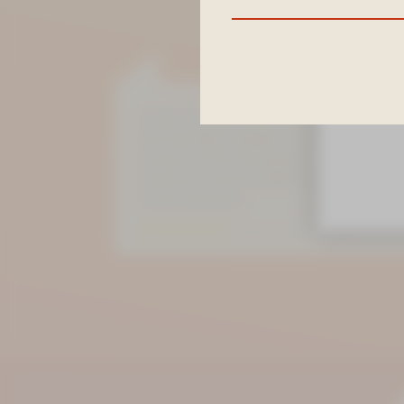
Buchunge
»Super für eine kleine Auszeit, bei lieben
wenn das Bad umgebaut wird, kann man sic
Actinon herrlich entspannen. Im Hotel gibt e
Frühstück und mit großer Sorgfalt wird für
Zimmer gesorgt!«
Bewertung auf Goolge