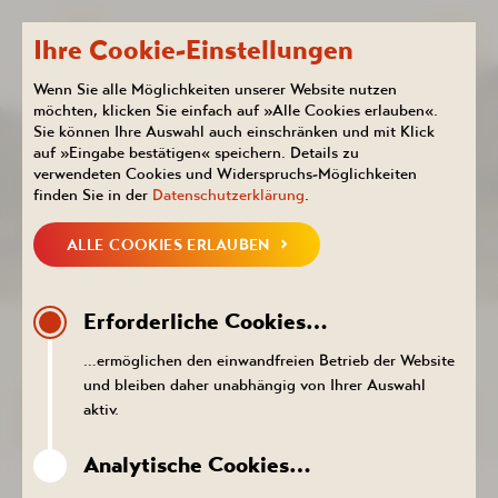
Ihre Cookie-Einstellungen
Wenn Sie alle Möglichkeiten unserer Website nutzen
möchten, klicken Sie einfach auf »Alle Cookies erlauben«.
Sie können Ihre Auswahl auch einschränken und mit Klick
Kurhotel
Aktuelles
auf »Eingabe bestätigen« speichern. Details zu
KALENDER
verwendeten Cookies und Widerspruchs-Möglichkeiten
finden Sie in der
Datenschutzerklärung
.
ALLE COOKIES ERLAUBEN
NEUIGKEITEN
KALENDER
PROSPEKTE DOWNLOADEN
PR
Erforderliche Cookies…
ZURÜCK ZUR LISTE
…ermöglichen den einwandfreien Betrieb der Website
und bleiben daher unabhängig von Ihrer Auswahl
DER TERMIN KONNTE NICHT
aktiv.
AUFGERUFEN WERDEN.
Analytische Cookies…
ZURÜCK ZUR LISTE