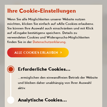
Ihre Cookie-Einstellungen
Wenn Sie alle Möglichkeiten unserer Website nutzen
möchten, klicken Sie einfach auf »Alle Cookies erlauben«.
Sie können Ihre Auswahl auch einschränken und mit Klick
Kurhotel
Aktuelles
auf »Eingabe bestätigen« speichern. Details zu
KALENDER
verwendeten Cookies und Widerspruchs-Möglichkeiten
finden Sie in der
Datenschutzerklärung
.
ALLE COOKIES ERLAUBEN
NEUIGKEITEN
KALENDER
PROSPEKTE DOWNLOADEN
PR
Erforderliche Cookies…
ZURÜCK ZUR LISTE
…ermöglichen den einwandfreien Betrieb der Website
und bleiben daher unabhängig von Ihrer Auswahl
DER TERMIN KONNTE NICHT
aktiv.
AUFGERUFEN WERDEN.
Analytische Cookies…
ZURÜCK ZUR LISTE