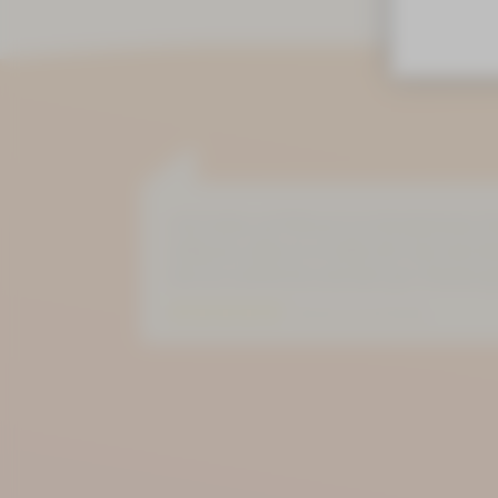
»Ich hatte, auf Wunsch ein Einzelzimmer S
völlig aus, denn es ist alles drin was man b
Service und Küche sind sehr gut. Komme g
Bewertung auf Goolge