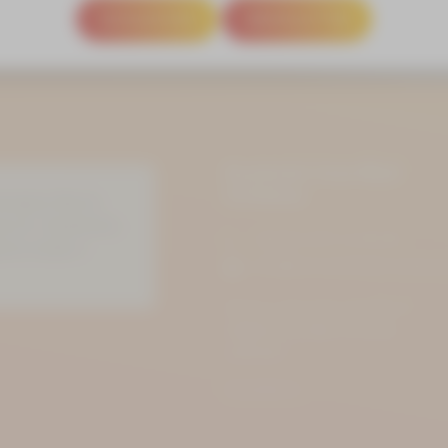
SCHLIESSEN
NEWSLETTER
Kurhotel Aue-Bad
Schlema
tandard. Reicht
raucht. Sauberkeit,
+49 (0) 3771 21 50 00
erne wieder.«
info@kurhotel-bad-schlema
Markus-Semmler-Straße 73
08280 Aue-Bad Schlema
ANFAHRT
PROSPEKTE