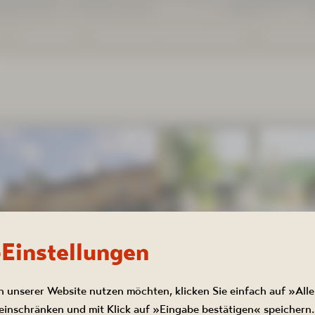
KALENDER
PROSPEKTE DOWNLOADEN
PROSPEK
EITEN RESTAURANT 200
-Einstellungen
nt 2000Acht wie folgt für Sie geöffnet:
n unserer Website nutzen möchten, klicken Sie einfach auf »Alle
inschränken und mit Klick auf »Eingabe bestätigen« speichern.