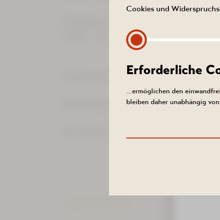
Cookies und Widerspruchs-
Freitag und Samstag
SOM
11:00 - 21:00 Uhr
Den S
Erforderliche 
Tischreservierungen sind unter T
Und so 
…ermöglichen den einwandfrei
bleiben daher unabhängig von 
Wir freuen uns auf Ihren Besuch.
August 20
Sie von u
Ihr Team des Restaurant 2000Ac
Buchunge
ZURÜCK ZUR LISTE