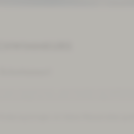
SCHWIMMKURS
n Schwimmen!
d sicher schwimmen lernen – genau das bietet unser Seepferdche
 die Grundlagen des Schwimmens vermittelt, sodass Ihr Kind Ve
örderung bringen wir kleine Wasserratten groß