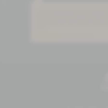
»Wenn man sich mal richtig erholen will, m
Bad Schlema fahren. Man ist für paar Stun
Alltagsleben raus und in eine Kur hinein ge
pur...«
Bewertung auf Goolge