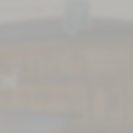
DE
RIEREFREIHEIT
EN
MENÜ
CS
EN