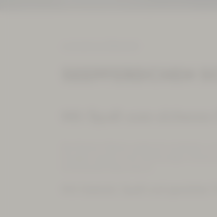
« zurück zur Übersicht
SEEPFERDCHEN 
Mit Spaß zum sichere
Das Element Wasser spielerisch entdecken un
Gruppen werden unter fachkundiger Anleitung
Schwimmtechniken erlernt.
Mit Geduld, Spaß und gezielter F