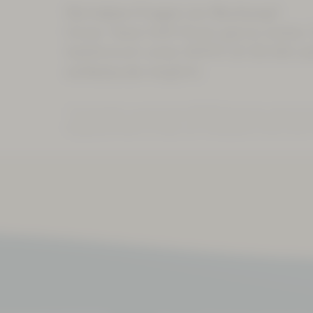
Sie haben Fragen zur Buchung?
Unser Team hilft Ihnen gerne weiter
telefonisch unter
03771 21 55 00
od
schlema.de
möglich.
* Es besteht unsererseits KEINE Garantie, dass Ihr
Gegebenenfalls ist dazu ein Aufbaukurs bzw. eine