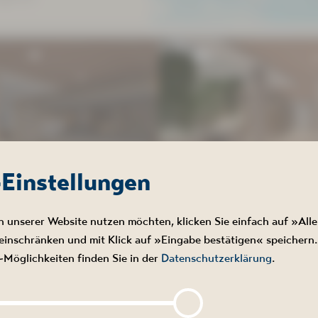
rden?
-Einstellungen
hwimmtauglichkeit)
n unserer Website nutzen möchten, klicken Sie einfach auf »Alle
NALANDSCHAFT AB 13. AUGUST
inschränken und mit Klick auf »Eingabe bestätigen« speichern.
AUSSICHTLICH 4. SEPTEMBER 
Möglichkeiten finden Sie in der
Datenschutzerklärung
.
GESCHLOSSEN.