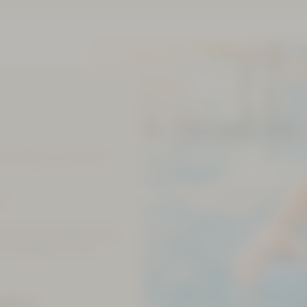
nerstag von 15:00 bis
ns*
 der Schwimmtauglichkeit
n ohne Eltern in das
eginn