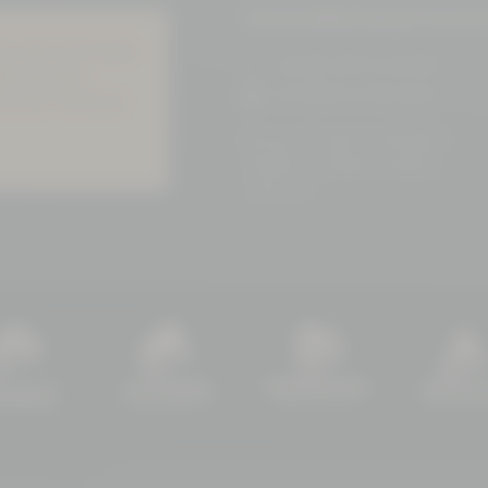
Gesundheitsbad Actin
uss man ins Kurbad
+49 (0) 3771 21 55 00
den aus dem
info@bad-schlema.de
rutscht. Erholung
Richard-Friedrich-Straße 7
08280 Aue-Bad Schlema
ANFAHRT