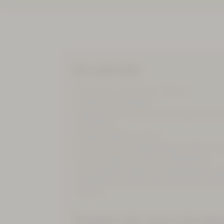
Kursdetails
Für Kinder von 5,5 bis 7 Jahren
Umfang: 12 Einheiten
Termine: 2x wöchentlich (Montag und Don
15:45 Uhr)
Kosten: 198 € pro Kind
Ziel: Erwerb des Seepferdchen-Abzeiche
kleine Gruppe mit max. 10 Teilnehmern
Ein ärztliches Attest zur Gewährleistung
des Kindes wird benötigt. Die Kinder gehe
Wasser.
Termine für einen Kursb