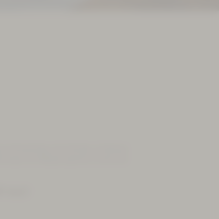
n-Schwimmkurs für Kinder. In kleinen
rtrauen ins Wasser gewinnt und erste
 raus!