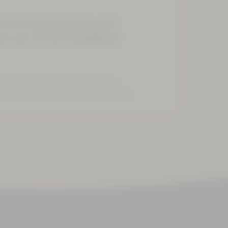
. Die Anmeldung ist auch
er per E-Mail
info@bad-
 Kind das "Seepferdchen" erreicht.
 Wiederholung des Kurses notwendig.