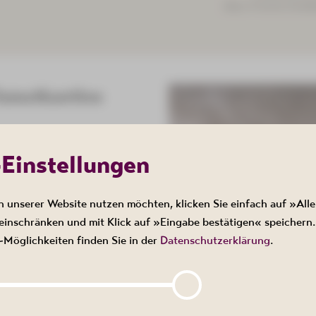
dazu frische Zwieb
ismutkantine
gebacken
atensoße
-Einstellungen
n unserer Website nutzen möchten, klicken Sie einfach auf »Alle
weinerücken) und
inschränken und mit Klick auf »Eingabe bestätigen« speichern.
u Röstiecken
Möglichkeiten finden Sie in der
Datenschutzerklärung
.
r Klarer