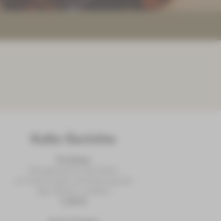
Kalte Gerichte
Kochkaas
Hausgemachter Kochkäse
an Vitaminsalat und Gewürzgurke
dazu Butter und Brot
11,80 €