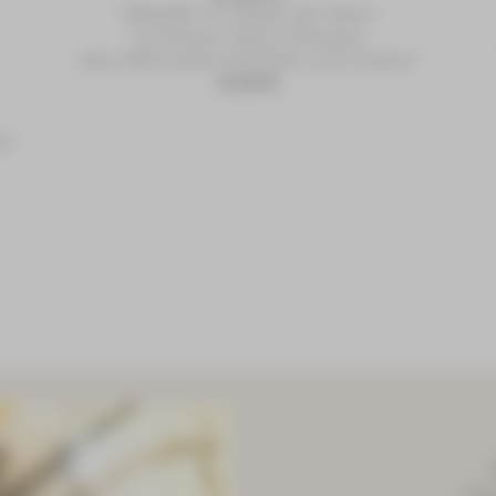
Salatteller mit Salaten der Saison
mit Kräuter-Joghurt-Dressing
dazu Hähnchenbruststreifen und Croûtons
15,90 €
st
Gebr