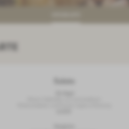
SPEISEKARTE
RTE
Salate
De Magd
Kleiner Salatteller
mit verschiedenen
Rohkostsalaten und Kräuter-Joghurt-Dressing
6,20 €
Hanghuhn