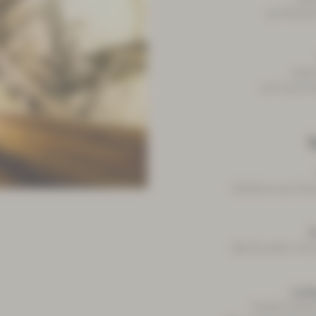
auf Rotkoh
Gebr
auf Lauch
V
Mediterrane Gem
D
Bandnudeln mit
Laaf
Traditionelle