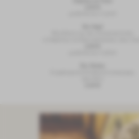
Soljanka
mit Toast
6,60 €
große Portion 11,20 €
Dor Napf
Würzfleisch aus der Schweineschulter
im Näpfchen mit Käse überbacken, dazu Toa
6,90 €
große Portion 11,90 €
Dor Stinker
Erzgebirgische Knoblauchcremesuppe,
dazu Brot
6,50 €