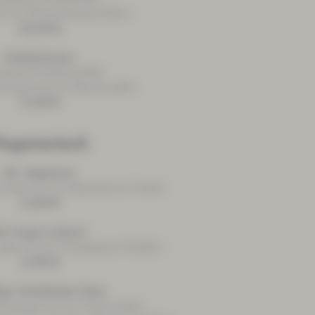
l mit Petersilienkartoffeln
20,50 €
Muldenfischer
atenes Wildlachsfilet
rahmgemüse mit Bandnudeln
21,50 €
egetarisch
Dor Vegetarier
üsepfanne an Basmatireis Timbal
12,60 €
or lange Lulatsch
 gebutterten Champignon-Köpfen
12,80 €
iger Schieböcker Kaas
s Käsegericht an Vitaminsalat,