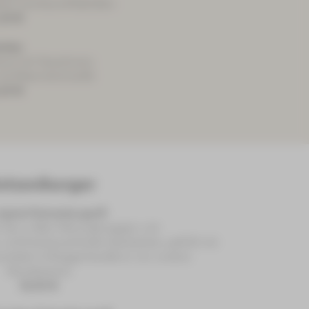
ohl und Kartoffelklößen
,20 €
ubaa
son) mit Sauerkraut,
und Meerrettichsoße
,40 €
utzenburger
riginal Hutzenburger®
 Sau in Bier-Marinade gegart, mit
nd Kräutersenfsoße überbacken, gefüllt mit
wiebel im Roggenhandbrot von unserer
Hausbäckerei
18,00 €