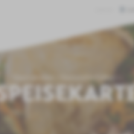
JOBS
KONTAKT
BAR
Gastronomie
Gaststätte Füllort
SPEISEKART