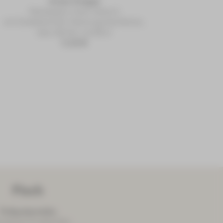
Armer Knappe
Hackepeter (nach Saison)
mit Zwiebelwürfel, Gewürzgurkenfächer,
dazu Butter und Brot
11,20 €
Fisch
Floßgrabenteller
atenes Forellenfilet