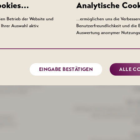
Cookies…
Analytische Coo
en Betrieb der Website und
…ermöglichen uns die Verbesser
Ihrer Auswahl aktiv.
Benutzerfreundlichkeit und die
Auswertung anonymer Nutzungs
Dor Vuuc
Sauerbraten mit Rotk
21
ratkartoffeln
EINGABE BESTÄTIGEN
ALLE C
Steak
Schweinerückensteak mit Wür
dazu Pommes frites
nd Käse überbacken
21
tireis-Timbal
De wi
Deftiger Hirschgulasch mit 
dazu böhmische Knöde
iebeln
22
garnitur
Kuh