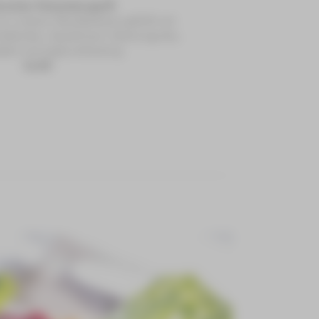
rischer Hutzenburger®
n unserer Hausbäckerei gefüllt mit
eböcker, Sauerkraut, Gewürzgurke,
bel und Joghurtdressing
14,50