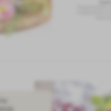
Vegeta
Roggenhandbrot vo
hausgemachten Schi
Röstzwie
te
2026