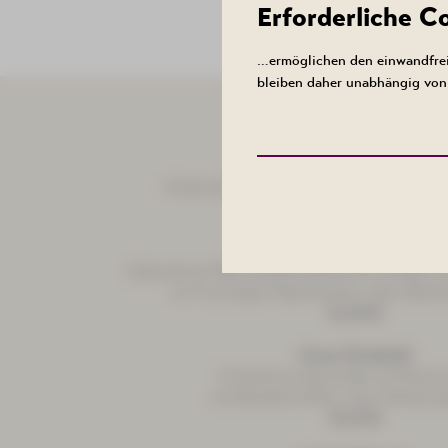
Erforderliche 
…ermöglichen den einwandfrei
bleiben daher unabhängig von 
Hauptgerichte
Eisbaa-Silz
Eisbeinsülze mit Remouladensoße dazu B
14,20 €
Gebrodne Henn
Gebratenes Hähnchenbrustfilet mit Tomate u
an fruchtigem Paprikarahm, dazu Basma
15,20 €
Unner Rostbrätl
Schweinerückensteak mit Röstzw
und Bratkartoffeln, dazu Rohkost
19,10 €