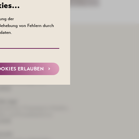
kies…
ung der
 Behebung von Fehlern durch
daten.
htländsche
ohl und Kartoffelklößen
,50 €
OOKIES ERLAUBEN
 ou Four
zfleisch und Käse überbacken,
 und Rohkostgarnitur
,90 €
lde Jagd
gebutterten Champignon-Köpfen,
ln und Preiselbeerbirne
,10 €
wickl