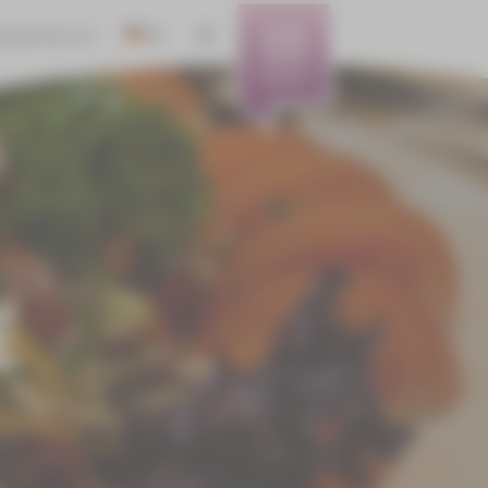
DE
RIEREFREIHEIT
EN
MENÜ
CS
E