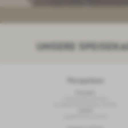
UNSERE SPEISEKA
Vorspeisen
Kleingeld
Linsensuppe süß-sauer
mit gebackenen Kassler Streifen
6,95 €
große Portion 12,15 €