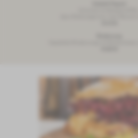
Schärbl Flaasch
Schnitzel mit Bratkartoffeln
dazu Rohkostgarnitur (auf Wunsch 
19,10 €
Rinderzung
Gepökelte Rinderzunge mit Buttererbsen 
19,80 €