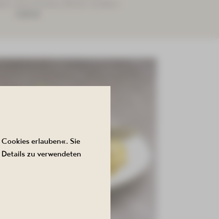
eln, saure Gurken, Butter und Brot
9,80 €
 Cookies erlauben«. Sie
 Details zu verwendeten