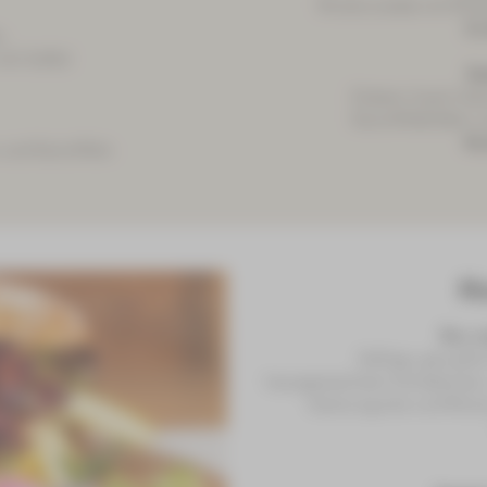
Rindsroulade mit Rotk
21
,
mit Soße)
Sa
Eisbein (nach Sai
Kartoffelklößen 
18
und Kartoffeln
H
Dor o
Saftige, gerupfte
hausgemachtem Schieböcker u
Gewürzgurke und Röstz